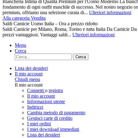
Biancheria Intima di Qualità Premium per l'Uomo Moderno La biancher
fondamento di ogni outfit maschile di successo. Nel nostro negozio on
premium, offriamo una selezione curata di...
Ulteriori informazioni
Alla categoria Vendita
Saldi Camicie Uomo Italia – Ora a prezzo ridotto
Saldi Camicie per Milano, Roma, Torino e tutta Italia Da Camici
prezzi vantaggiosi. Vantaggi saldi...
Ulteriori informazioni
Menu
Cerca
Cerca
Lista dei desideri
Il mio account
Chiudi menu
Il mio account
Connetti
o
registra
Il mio account
Informazioni utente
Indirizzi
Cambia metodo di pagamento
Gestisci carte di credito
I miei ordini
I miei download immediati
Lista dei desideri