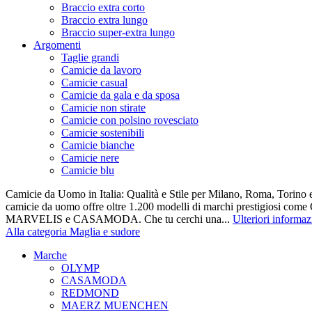
Braccio extra corto
Braccio extra lungo
Braccio super-extra lungo
Argomenti
Taglie grandi
Camicie da lavoro
Camicie casual
Camicie da gala e da sposa
Camicie non stirate
Camicie con polsino rovesciato
Camicie sostenibili
Camicie bianche
Camicie nere
Camicie blu
Camicie da Uomo in Italia: Qualità e Stile per Milano, Roma, Torino e
camicie da uomo offre oltre 1.200 modelli di marchi prestigiosi co
MARVELIS e CASAMODA. Che tu cerchi una...
Ulteriori informaz
Alla categoria Maglia e sudore
Marche
OLYMP
CASAMODA
REDMOND
MAERZ MUENCHEN