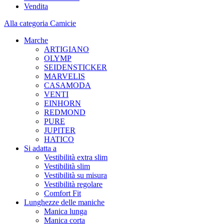
Vendita
Alla categoria Camicie
Marche
ARTIGIANO
OLYMP
SEIDENSTICKER
MARVELIS
CASAMODA
VENTI
EINHORN
REDMOND
PURE
JUPITER
HATICO
Si adatta a
Vestibilità extra slim
Vestibilità slim
Vestibilità su misura
Vestibilità regolare
Comfort Fit
Lunghezze delle maniche
Manica lunga
Manica corta