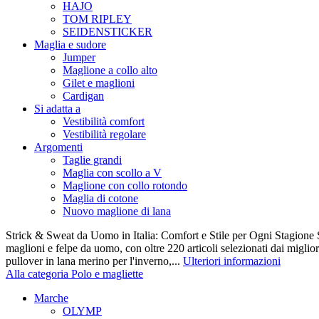
HAJO
TOM RIPLEY
SEIDENSTICKER
Maglia e sudore
Jumper
Maglione a collo alto
Gilet e maglioni
Cardigan
Si adatta a
Vestibilità comfort
Vestibilità regolare
Argomenti
Taglie grandi
Maglia con scollo a V
Maglione con collo rotondo
Maglia di cotone
Nuovo maglione di lana
Strick & Sweat da Uomo in Italia: Comfort e Stile per Ogni Stagione S
maglioni e felpe da uomo, con oltre 220 articoli selezionati dai miglio
pullover in lana merino per l'inverno,...
Ulteriori informazioni
Alla categoria Polo e magliette
Marche
OLYMP