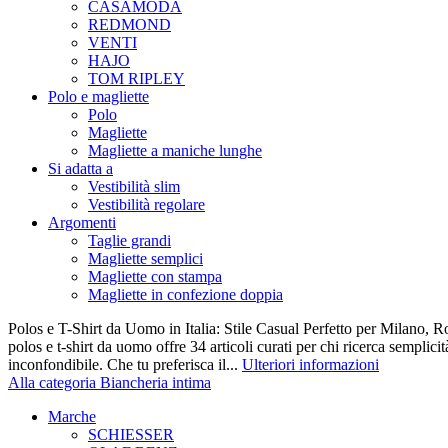
CASAMODA
REDMOND
VENTI
HAJO
TOM RIPLEY
Polo e magliette
Polo
Magliette
Magliette a maniche lunghe
Si adatta a
Vestibilità slim
Vestibilità regolare
Argomenti
Taglie grandi
Magliette semplici
Magliette con stampa
Magliette in confezione doppia
Polos e T-Shirt da Uomo in Italia: Stile Casual Perfetto per Milano, R
polos e t-shirt da uomo offre 34 articoli curati per chi ricerca semplicit
inconfondibile. Che tu preferisca il...
Ulteriori informazioni
Alla categoria Biancheria intima
Marche
SCHIESSER