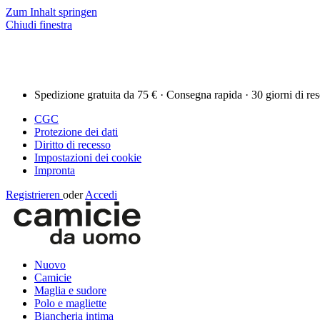
Zum Inhalt springen
Chiudi finestra
Spedizione gratuita da 75 € · Consegna rapida · 30 giorni di re
CGC
Protezione dei dati
Diritto di recesso
Impostazioni dei cookie
Impronta
Registrieren
oder
Accedi
Nuovo
Camicie
Maglia e sudore
Polo e magliette
Biancheria intima