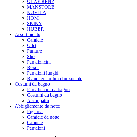
OLAF BENZ
MANSTORE
NOVILA
HOM
SKINY
HUBER
Assortimento
Camicie
Gilet
Punture
Slip
Pantaloncini
Boxer
Pantaloni lunghi
Biancheria intima funzionale
Costumi da bagno
Pantaloncini da bagno
Costumi da bagno
Accappatoi
Abbigliamento da notte
Pigiama
Camicie da notte
Camicie
Pantaloni