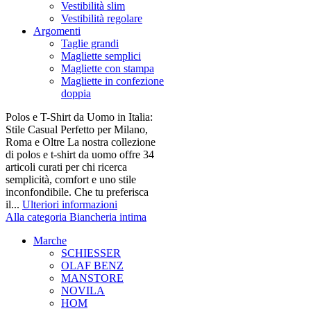
Vestibilità slim
Vestibilità regolare
Argomenti
Taglie grandi
Magliette semplici
Magliette con stampa
Magliette in confezione
doppia
Polos e T-Shirt da Uomo in Italia:
Stile Casual Perfetto per Milano,
Roma e Oltre La nostra collezione
di polos e t-shirt da uomo offre 34
articoli curati per chi ricerca
semplicità, comfort e uno stile
inconfondibile. Che tu preferisca
il...
Ulteriori informazioni
Alla categoria Biancheria intima
Marche
SCHIESSER
OLAF BENZ
MANSTORE
NOVILA
HOM