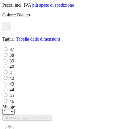
Prezzi incl. IVA
più spese di spedizione
Colore:
Bianco
Taglia:
Tabella delle dimensioni
37
38
39
40
41
42
43
44
45
46
Menge
Nessuna taglia selezionata