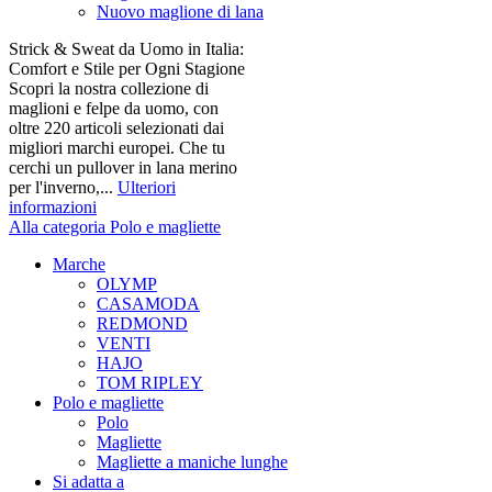
Nuovo maglione di lana
Strick & Sweat da Uomo in Italia:
Comfort e Stile per Ogni Stagione
Scopri la nostra collezione di
maglioni e felpe da uomo, con
oltre 220 articoli selezionati dai
migliori marchi europei. Che tu
cerchi un pullover in lana merino
per l'inverno,...
Ulteriori
informazioni
Alla categoria Polo e magliette
Marche
OLYMP
CASAMODA
REDMOND
VENTI
HAJO
TOM RIPLEY
Polo e magliette
Polo
Magliette
Magliette a maniche lunghe
Si adatta a