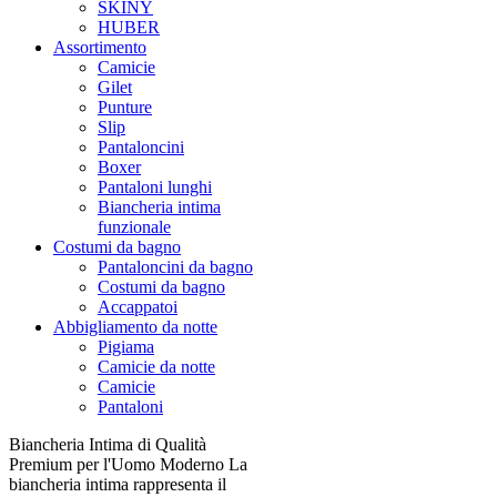
SKINY
HUBER
Assortimento
Camicie
Gilet
Punture
Slip
Pantaloncini
Boxer
Pantaloni lunghi
Biancheria intima
funzionale
Costumi da bagno
Pantaloncini da bagno
Costumi da bagno
Accappatoi
Abbigliamento da notte
Pigiama
Camicie da notte
Camicie
Pantaloni
Biancheria Intima di Qualità
Premium per l'Uomo Moderno La
biancheria intima rappresenta il