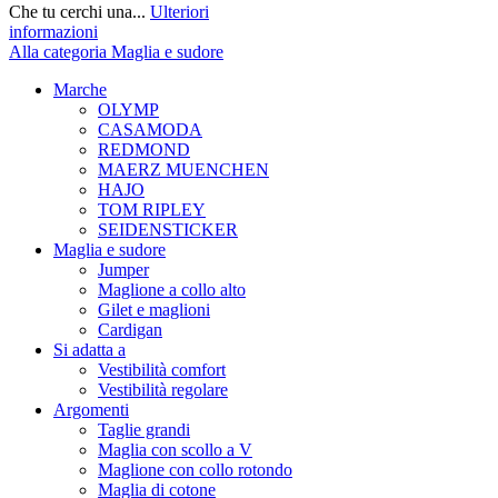
Che tu cerchi una...
Ulteriori
informazioni
Alla categoria Maglia e sudore
Marche
OLYMP
CASAMODA
REDMOND
MAERZ MUENCHEN
HAJO
TOM RIPLEY
SEIDENSTICKER
Maglia e sudore
Jumper
Maglione a collo alto
Gilet e maglioni
Cardigan
Si adatta a
Vestibilità comfort
Vestibilità regolare
Argomenti
Taglie grandi
Maglia con scollo a V
Maglione con collo rotondo
Maglia di cotone