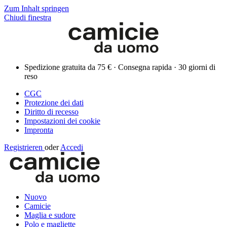
Zum Inhalt springen
Chiudi finestra
Spedizione gratuita da 75 € · Consegna rapida · 30 giorni di
reso
CGC
Protezione dei dati
Diritto di recesso
Impostazioni dei cookie
Impronta
Registrieren
oder
Accedi
Nuovo
Camicie
Maglia e sudore
Polo e magliette