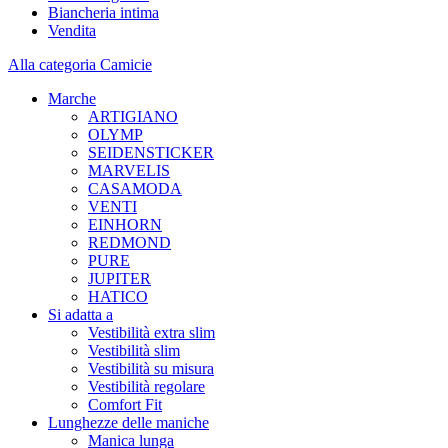
Biancheria intima
Vendita
Alla categoria Camicie
Marche
ARTIGIANO
OLYMP
SEIDENSTICKER
MARVELIS
CASAMODA
VENTI
EINHORN
REDMOND
PURE
JUPITER
HATICO
Si adatta a
Vestibilità extra slim
Vestibilità slim
Vestibilità su misura
Vestibilità regolare
Comfort Fit
Lunghezze delle maniche
Manica lunga