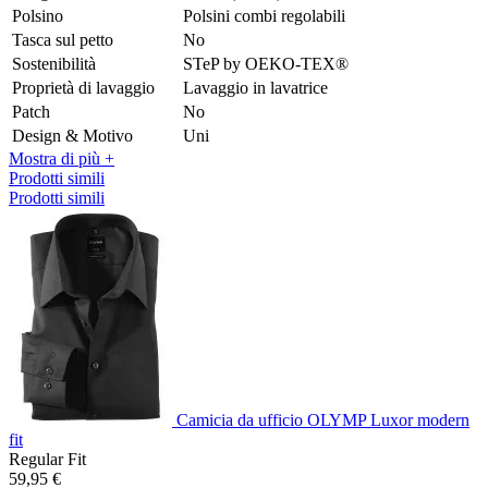
Polsino
Polsini combi regolabili
Tasca sul petto
No
Sostenibilità
STeP by OEKO-TEX®
Proprietà di lavaggio
Lavaggio in lavatrice
Patch
No
Design & Motivo
Uni
Mostra di più +
Prodotti simili
Prodotti simili
Camicia da ufficio OLYMP Luxor modern
fit
Regular Fit
59,95 €