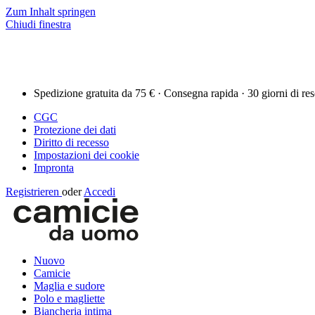
Zum Inhalt springen
Chiudi finestra
Spedizione gratuita da 75 € · Consegna rapida · 30 giorni di re
CGC
Protezione dei dati
Diritto di recesso
Impostazioni dei cookie
Impronta
Registrieren
oder
Accedi
Nuovo
Camicie
Maglia e sudore
Polo e magliette
Biancheria intima