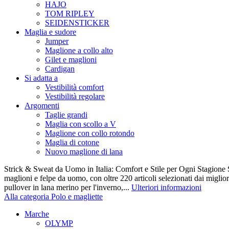
HAJO
TOM RIPLEY
SEIDENSTICKER
Maglia e sudore
Jumper
Maglione a collo alto
Gilet e maglioni
Cardigan
Si adatta a
Vestibilità comfort
Vestibilità regolare
Argomenti
Taglie grandi
Maglia con scollo a V
Maglione con collo rotondo
Maglia di cotone
Nuovo maglione di lana
Strick & Sweat da Uomo in Italia: Comfort e Stile per Ogni Stagione S
maglioni e felpe da uomo, con oltre 220 articoli selezionati dai miglio
pullover in lana merino per l'inverno,...
Ulteriori informazioni
Alla categoria Polo e magliette
Marche
OLYMP