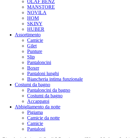
OLAF BENZ
MANSTORE
NOVILA
HOM
SKINY
HUBER
Assortimento
Camicie
Gilet
Punture
Slip
Pantaloncini
Boxer
Pantaloni lunghi
Biancheria intima funzionale
Costumi da bagno
Pantaloncini da bagno
Costumi da bagno
Accappatoi
Abbigliamento da notte
Pigiama
Camicie da notte
Camicie
Pantaloni