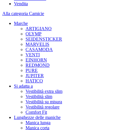
Vendita
Alla categoria Camicie
Marche
ARTIGIANO
OLYMP
SEIDENSTICKER
MARVELIS
CASAMODA
VENTI
EINHORN
REDMOND
PURE
JUPITER
HATICO
Si adatta a
Vestibilità extra slim
Vestibilità slim
Vestibilità su misura
Vestibilità regolare
Comfort Fit
Lunghezze delle maniche
Manica lunga
Manica corta