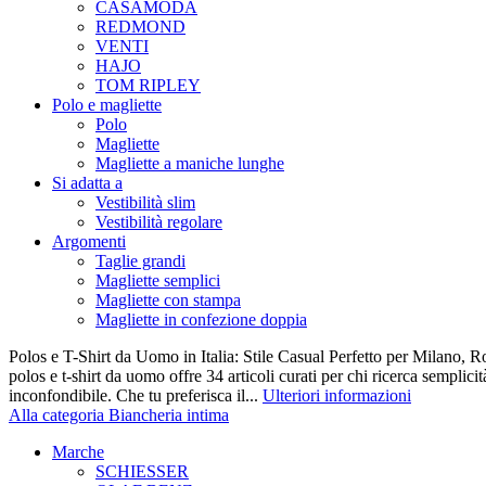
CASAMODA
REDMOND
VENTI
HAJO
TOM RIPLEY
Polo e magliette
Polo
Magliette
Magliette a maniche lunghe
Si adatta a
Vestibilità slim
Vestibilità regolare
Argomenti
Taglie grandi
Magliette semplici
Magliette con stampa
Magliette in confezione doppia
Polos e T-Shirt da Uomo in Italia: Stile Casual Perfetto per Milano, R
polos e t-shirt da uomo offre 34 articoli curati per chi ricerca semplicit
inconfondibile. Che tu preferisca il...
Ulteriori informazioni
Alla categoria Biancheria intima
Marche
SCHIESSER