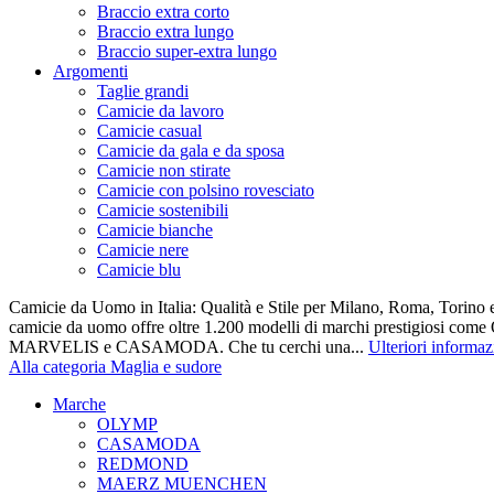
Braccio extra corto
Braccio extra lungo
Braccio super-extra lungo
Argomenti
Taglie grandi
Camicie da lavoro
Camicie casual
Camicie da gala e da sposa
Camicie non stirate
Camicie con polsino rovesciato
Camicie sostenibili
Camicie bianche
Camicie nere
Camicie blu
Camicie da Uomo in Italia: Qualità e Stile per Milano, Roma, Torino e
camicie da uomo offre oltre 1.200 modelli di marchi prestigiosi co
MARVELIS e CASAMODA. Che tu cerchi una...
Ulteriori informaz
Alla categoria Maglia e sudore
Marche
OLYMP
CASAMODA
REDMOND
MAERZ MUENCHEN