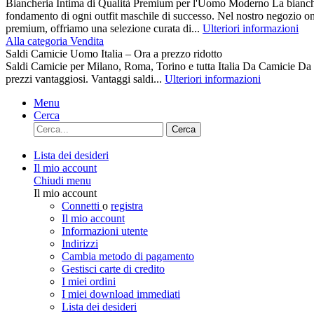
Biancheria Intima di Qualità Premium per l'Uomo Moderno La biancher
fondamento di ogni outfit maschile di successo. Nel nostro negozio on
premium, offriamo una selezione curata di...
Ulteriori informazioni
Alla categoria Vendita
Saldi Camicie Uomo Italia – Ora a prezzo ridotto
Saldi Camicie per Milano, Roma, Torino e tutta Italia Da Camici
prezzi vantaggiosi. Vantaggi saldi...
Ulteriori informazioni
Menu
Cerca
Cerca
Lista dei desideri
Il mio account
Chiudi menu
Il mio account
Connetti
o
registra
Il mio account
Informazioni utente
Indirizzi
Cambia metodo di pagamento
Gestisci carte di credito
I miei ordini
I miei download immediati
Lista dei desideri