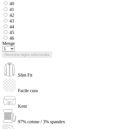
40
41
42
43
44
45
46
Menge
Nessuna taglia selezionata
Slim Fit
Facile cura
Kent
97% cotone / 3% spandex