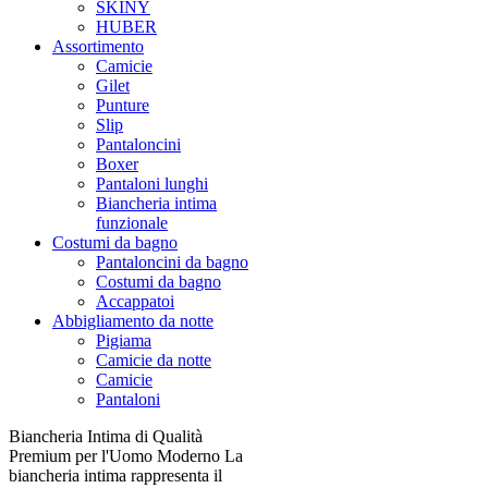
SKINY
HUBER
Assortimento
Camicie
Gilet
Punture
Slip
Pantaloncini
Boxer
Pantaloni lunghi
Biancheria intima
funzionale
Costumi da bagno
Pantaloncini da bagno
Costumi da bagno
Accappatoi
Abbigliamento da notte
Pigiama
Camicie da notte
Camicie
Pantaloni
Biancheria Intima di Qualità
Premium per l'Uomo Moderno La
biancheria intima rappresenta il