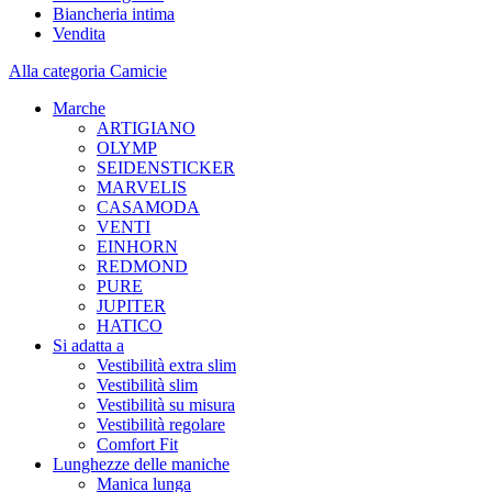
Biancheria intima
Vendita
Alla categoria Camicie
Marche
ARTIGIANO
OLYMP
SEIDENSTICKER
MARVELIS
CASAMODA
VENTI
EINHORN
REDMOND
PURE
JUPITER
HATICO
Si adatta a
Vestibilità extra slim
Vestibilità slim
Vestibilità su misura
Vestibilità regolare
Comfort Fit
Lunghezze delle maniche
Manica lunga