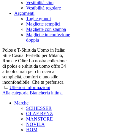
Vestibilità slim
Vestibilità regolare
Argomenti
Taglie grandi
Magliette semplici
Magliette con stampa
Magliette in confezione
doppia
Polos e T-Shirt da Uomo in Italia:
Stile Casual Perfetto per Milano,
Roma e Oltre La nostra collezione
di polos e t-shirt da uomo offre 34
articoli curati per chi ricerca
semplicità, comfort e uno stile
inconfondibile. Che tu preferisca
il...
Ulteriori informazioni
Alla categoria Biancheria intima
Marche
SCHIESSER
OLAF BENZ
MANSTORE
NOVILA
HOM