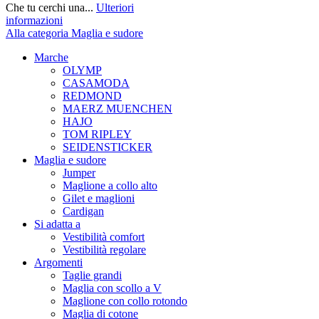
Che tu cerchi una...
Ulteriori
informazioni
Alla categoria Maglia e sudore
Marche
OLYMP
CASAMODA
REDMOND
MAERZ MUENCHEN
HAJO
TOM RIPLEY
SEIDENSTICKER
Maglia e sudore
Jumper
Maglione a collo alto
Gilet e maglioni
Cardigan
Si adatta a
Vestibilità comfort
Vestibilità regolare
Argomenti
Taglie grandi
Maglia con scollo a V
Maglione con collo rotondo
Maglia di cotone