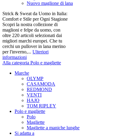
Nuovo maglione di lana
Strick & Sweat da Uomo in Italia:
Comfort e Stile per Ogni Stagione
Scopri la nostra collezione di
maglioni e felpe da uomo, con
oltre 220 articoli selezionati dai
migliori marchi europei. Che tu
cerchi un pullover in lana merino
per l'inverno,...
Ulteriori
informazioni
Alla categoria Polo e magliette
Marche
OLYMP
CASAMODA
REDMOND
VENTI
HAJO
TOM RIPLEY
Polo e magliette
Polo
Magliette
Magliette a maniche lunghe
Si adatta a