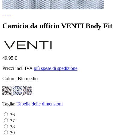
Camicia da ufficio VENTI Body Fit
49,95 €
Prezzi incl. IVA
più spese di spedizione
Colore:
Blu medio
Taglia:
Tabella delle dimensioni
36
37
38
39