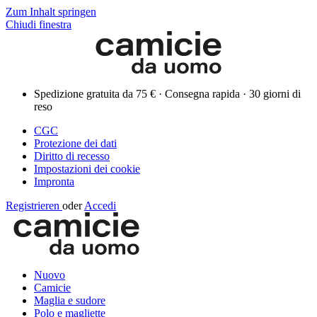
Zum Inhalt springen
Chiudi finestra
Spedizione gratuita da 75 € · Consegna rapida · 30 giorni di
reso
CGC
Protezione dei dati
Diritto di recesso
Impostazioni dei cookie
Impronta
Registrieren
oder
Accedi
Nuovo
Camicie
Maglia e sudore
Polo e magliette