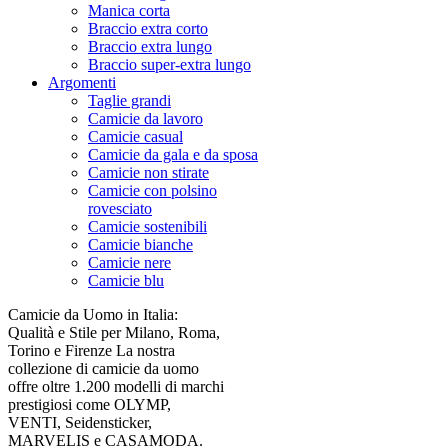
Manica corta
Braccio extra corto
Braccio extra lungo
Braccio super-extra lungo
Argomenti
Taglie grandi
Camicie da lavoro
Camicie casual
Camicie da gala e da sposa
Camicie non stirate
Camicie con polsino
rovesciato
Camicie sostenibili
Camicie bianche
Camicie nere
Camicie blu
Camicie da Uomo in Italia:
Qualità e Stile per Milano, Roma,
Torino e Firenze La nostra
collezione di camicie da uomo
offre oltre 1.200 modelli di marchi
prestigiosi come OLYMP,
VENTI, Seidensticker,
MARVELIS e CASAMODA.