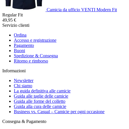
Camicia da ufficio VENTI Modern Fit
Regular Fit
49,95 €
Servizio clienti
Ordina
Accesso e registrazione
Pagamento
Buoni
Spedizione & Consegna
Ritorno e rimborso
Informazioni
Newsletter
Chi siamo
La guida definitiva alle camicie
Guida alle taglie delle camicie
Guida alle forme del colletto
Guida alla cura delle camicie
Business vs. Casual – Camicie per ogni occasione
Consegna & Pagamento