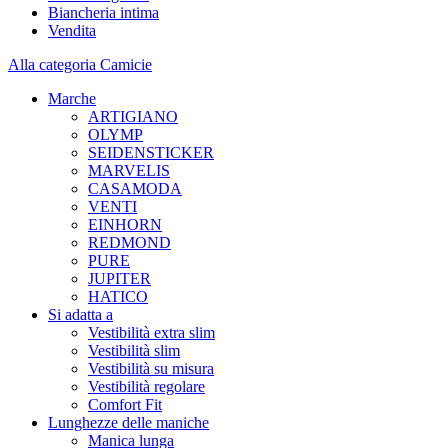
Biancheria intima
Vendita
Alla categoria Camicie
Marche
ARTIGIANO
OLYMP
SEIDENSTICKER
MARVELIS
CASAMODA
VENTI
EINHORN
REDMOND
PURE
JUPITER
HATICO
Si adatta a
Vestibilità extra slim
Vestibilità slim
Vestibilità su misura
Vestibilità regolare
Comfort Fit
Lunghezze delle maniche
Manica lunga