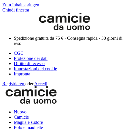
Zum Inhalt springen
Chiudi finestra
Spedizione gratuita da 75 € · Consegna rapida · 30 giorni di
reso
CGC
Protezione dei dati
Diritto di recesso
Impostazioni dei cookie
Impronta
Registrieren
oder
Accedi
Nuovo
Camicie
Maglia e sudore
Polo e magliette