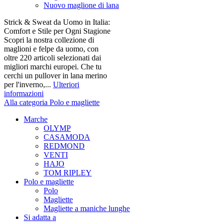
Nuovo maglione di lana
Strick & Sweat da Uomo in Italia:
Comfort e Stile per Ogni Stagione
Scopri la nostra collezione di
maglioni e felpe da uomo, con
oltre 220 articoli selezionati dai
migliori marchi europei. Che tu
cerchi un pullover in lana merino
per l'inverno,...
Ulteriori
informazioni
Alla categoria Polo e magliette
Marche
OLYMP
CASAMODA
REDMOND
VENTI
HAJO
TOM RIPLEY
Polo e magliette
Polo
Magliette
Magliette a maniche lunghe
Si adatta a