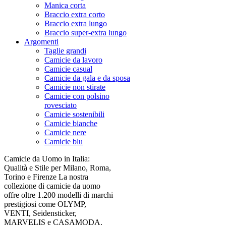
Manica corta
Braccio extra corto
Braccio extra lungo
Braccio super-extra lungo
Argomenti
Taglie grandi
Camicie da lavoro
Camicie casual
Camicie da gala e da sposa
Camicie non stirate
Camicie con polsino
rovesciato
Camicie sostenibili
Camicie bianche
Camicie nere
Camicie blu
Camicie da Uomo in Italia:
Qualità e Stile per Milano, Roma,
Torino e Firenze La nostra
collezione di camicie da uomo
offre oltre 1.200 modelli di marchi
prestigiosi come OLYMP,
VENTI, Seidensticker,
MARVELIS e CASAMODA.