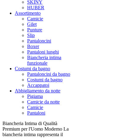
SKINY
HUBER
Assortimento
Camicie
Gilet
Punture
Slip
Pantaloncini
Boxer
Pantaloni lunghi
Biancheria intima
funzionale
Costumi da bagno
Pantaloncini da bagno
Costumi da bagno
Accappatoi
Abbigliamento da notte
Pigiama
Camicie da notte
Camicie
Pantaloni
Biancheria Intima di Qualità
Premium per l'Uomo Moderno La
biancheria intima rappresenta il