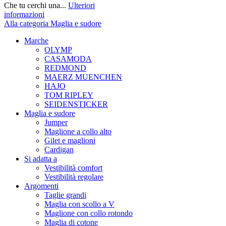
Che tu cerchi una...
Ulteriori
informazioni
Alla categoria Maglia e sudore
Marche
OLYMP
CASAMODA
REDMOND
MAERZ MUENCHEN
HAJO
TOM RIPLEY
SEIDENSTICKER
Maglia e sudore
Jumper
Maglione a collo alto
Gilet e maglioni
Cardigan
Si adatta a
Vestibilità comfort
Vestibilità regolare
Argomenti
Taglie grandi
Maglia con scollo a V
Maglione con collo rotondo
Maglia di cotone