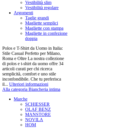
Vestibilità slim
Vestibilità regolare
Argomenti
Taglie grandi
Magliette semplici
Magliette con stampa
Magliette in confezione
doppia
Polos e T-Shirt da Uomo in Italia:
Stile Casual Perfetto per Milano,
Roma e Oltre La nostra collezione
di polos e t-shirt da uomo offre 34
articoli curati per chi ricerca
semplicità, comfort e uno stile
inconfondibile. Che tu preferisca
il...
Ulteriori informazioni
Alla categoria Biancheria intima
Marche
SCHIESSER
OLAF BENZ
MANSTORE
NOVILA
HOM