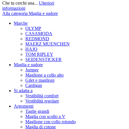
Che tu cerchi una...
Ulteriori
informazioni
Alla categoria Maglia e sudore
Marche
OLYMP
CASAMODA
REDMOND
MAERZ MUENCHEN
HAJO
TOM RIPLEY
SEIDENSTICKER
Maglia e sudore
Jumper
Maglione a collo alto
Gilet e maglioni
Cardigan
Si adatta a
Vestibilità comfort
Vestibilità regolare
Argomenti
Taglie grandi
Maglia con scollo a V
Maglione con collo rotondo
Maglia di cotone