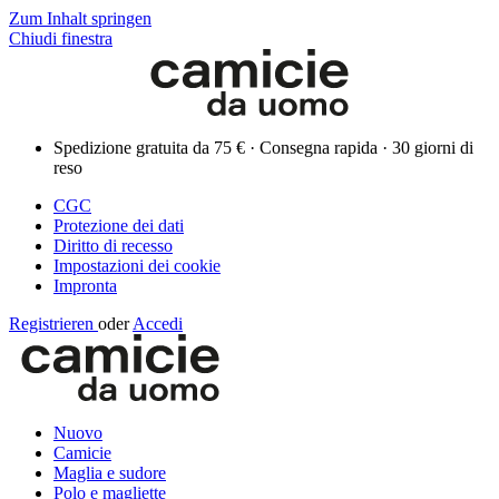
Zum Inhalt springen
Chiudi finestra
Spedizione gratuita da 75 € · Consegna rapida · 30 giorni di
reso
CGC
Protezione dei dati
Diritto di recesso
Impostazioni dei cookie
Impronta
Registrieren
oder
Accedi
Nuovo
Camicie
Maglia e sudore
Polo e magliette