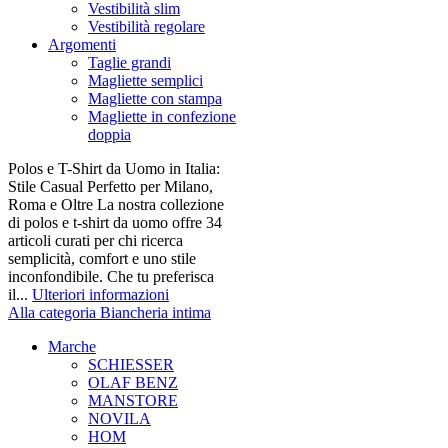
Vestibilità slim
Vestibilità regolare
Argomenti
Taglie grandi
Magliette semplici
Magliette con stampa
Magliette in confezione
doppia
Polos e T-Shirt da Uomo in Italia:
Stile Casual Perfetto per Milano,
Roma e Oltre La nostra collezione
di polos e t-shirt da uomo offre 34
articoli curati per chi ricerca
semplicità, comfort e uno stile
inconfondibile. Che tu preferisca
il...
Ulteriori informazioni
Alla categoria Biancheria intima
Marche
SCHIESSER
OLAF BENZ
MANSTORE
NOVILA
HOM