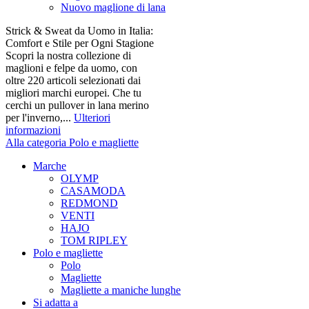
Nuovo maglione di lana
Strick & Sweat da Uomo in Italia:
Comfort e Stile per Ogni Stagione
Scopri la nostra collezione di
maglioni e felpe da uomo, con
oltre 220 articoli selezionati dai
migliori marchi europei. Che tu
cerchi un pullover in lana merino
per l'inverno,...
Ulteriori
informazioni
Alla categoria Polo e magliette
Marche
OLYMP
CASAMODA
REDMOND
VENTI
HAJO
TOM RIPLEY
Polo e magliette
Polo
Magliette
Magliette a maniche lunghe
Si adatta a