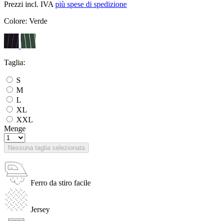
Prezzi incl. IVA
più spese di spedizione
Colore:
Verde
Taglia:
S
M
L
XL
XXL
Menge
Nessuna taglia selezionata
Ferro da stiro facile
Jersey