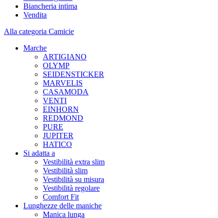
Biancheria intima
Vendita
Alla categoria Camicie
Marche
ARTIGIANO
OLYMP
SEIDENSTICKER
MARVELIS
CASAMODA
VENTI
EINHORN
REDMOND
PURE
JUPITER
HATICO
Si adatta a
Vestibilità extra slim
Vestibilità slim
Vestibilità su misura
Vestibilità regolare
Comfort Fit
Lunghezze delle maniche
Manica lunga