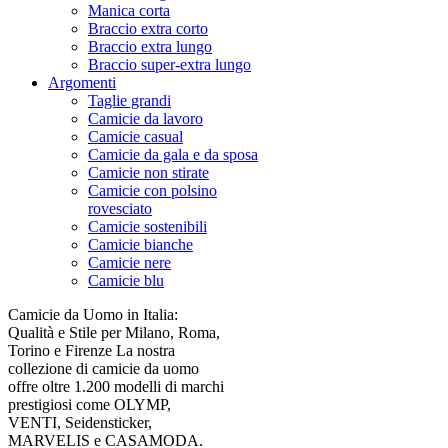
Manica corta
Braccio extra corto
Braccio extra lungo
Braccio super-extra lungo
Argomenti
Taglie grandi
Camicie da lavoro
Camicie casual
Camicie da gala e da sposa
Camicie non stirate
Camicie con polsino
rovesciato
Camicie sostenibili
Camicie bianche
Camicie nere
Camicie blu
Camicie da Uomo in Italia:
Qualità e Stile per Milano, Roma,
Torino e Firenze La nostra
collezione di camicie da uomo
offre oltre 1.200 modelli di marchi
prestigiosi come OLYMP,
VENTI, Seidensticker,
MARVELIS e CASAMODA.