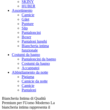
SKINY
HUBER
Assortimento
Camicie
Gilet
Punture
Slip
Pantaloncini
Boxer
Pantaloni lunghi
Biancheria intima
funzionale
Costumi da bagno
Pantaloncini da bagno
Costumi da bagno
Accappatoi
Abbigliamento da notte
Pigiama
Camicie da notte
Camicie
Pantaloni
Biancheria Intima di Qualità
Premium per l'Uomo Moderno La
biancheria intima rappresenta il