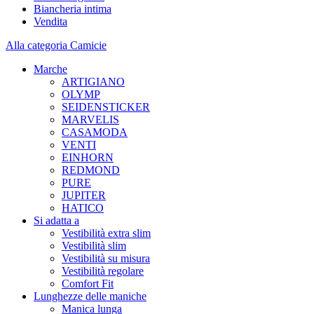
Biancheria intima
Vendita
Alla categoria Camicie
Marche
ARTIGIANO
OLYMP
SEIDENSTICKER
MARVELIS
CASAMODA
VENTI
EINHORN
REDMOND
PURE
JUPITER
HATICO
Si adatta a
Vestibilità extra slim
Vestibilità slim
Vestibilità su misura
Vestibilità regolare
Comfort Fit
Lunghezze delle maniche
Manica lunga