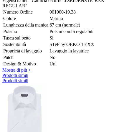
Eigenschaften "Camicia da ufficio SEIDENSTICKER
REGULAR"
Numero Ordine
001000-19.38
Colore
Marino
Lunghezza della manica
67 cm (normale)
Polsino
Polsini combi regolabili
Tasca sul petto
Sì
Sostenibilità
STeP by OEKO-TEX®
Proprietà di lavaggio
Lavaggio in lavatrice
Patch
No
Design & Motivo
Uni
Mostra di più +
Prodotti simili
Prodotti simili