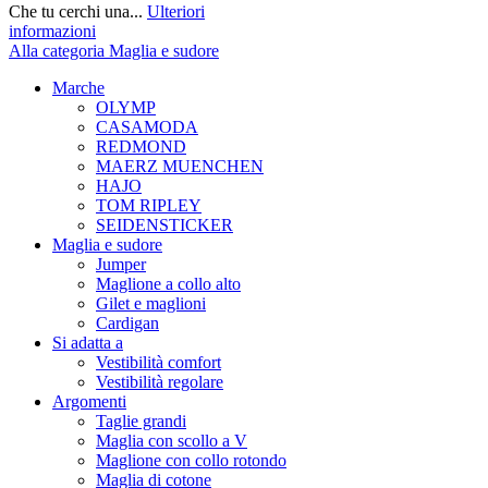
Che tu cerchi una...
Ulteriori
informazioni
Alla categoria Maglia e sudore
Marche
OLYMP
CASAMODA
REDMOND
MAERZ MUENCHEN
HAJO
TOM RIPLEY
SEIDENSTICKER
Maglia e sudore
Jumper
Maglione a collo alto
Gilet e maglioni
Cardigan
Si adatta a
Vestibilità comfort
Vestibilità regolare
Argomenti
Taglie grandi
Maglia con scollo a V
Maglione con collo rotondo
Maglia di cotone