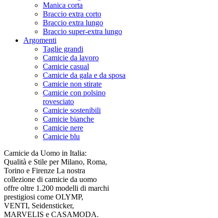
Manica corta
Braccio extra corto
Braccio extra lungo
Braccio super-extra lungo
Argomenti
Taglie grandi
Camicie da lavoro
Camicie casual
Camicie da gala e da sposa
Camicie non stirate
Camicie con polsino
rovesciato
Camicie sostenibili
Camicie bianche
Camicie nere
Camicie blu
Camicie da Uomo in Italia:
Qualità e Stile per Milano, Roma,
Torino e Firenze La nostra
collezione di camicie da uomo
offre oltre 1.200 modelli di marchi
prestigiosi come OLYMP,
VENTI, Seidensticker,
MARVELIS e CASAMODA.