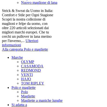
Nuovo maglione di lana
Strick & Sweat da Uomo in Italia:
Comfort e Stile per Ogni Stagione
Scopri la nostra collezione di
maglioni e felpe da uomo, con
oltre 220 articoli selezionati dai
migliori marchi europei. Che tu
cerchi un pullover in lana merino
per l'inverno,...
Ulteriori
informazioni
Alla categoria Polo e magliette
Marche
OLYMP
CASAMODA
REDMOND
VENTI
HAJO
TOM RIPLEY
Polo e magliette
Polo
Magliette
Magliette a maniche lunghe
Si adatta a