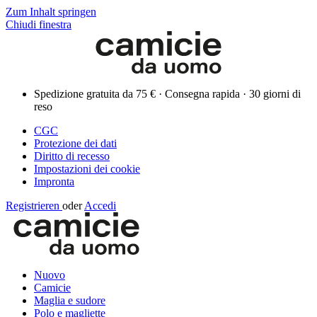
Zum Inhalt springen
Chiudi finestra
Spedizione gratuita da 75 € · Consegna rapida · 30 giorni di
reso
CGC
Protezione dei dati
Diritto di recesso
Impostazioni dei cookie
Impronta
Registrieren
oder
Accedi
Nuovo
Camicie
Maglia e sudore
Polo e magliette