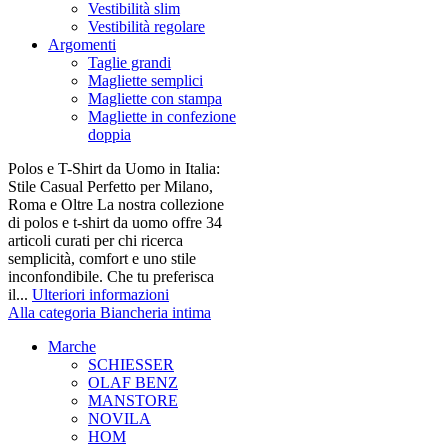
Vestibilità slim
Vestibilità regolare
Argomenti
Taglie grandi
Magliette semplici
Magliette con stampa
Magliette in confezione
doppia
Polos e T-Shirt da Uomo in Italia:
Stile Casual Perfetto per Milano,
Roma e Oltre La nostra collezione
di polos e t-shirt da uomo offre 34
articoli curati per chi ricerca
semplicità, comfort e uno stile
inconfondibile. Che tu preferisca
il...
Ulteriori informazioni
Alla categoria Biancheria intima
Marche
SCHIESSER
OLAF BENZ
MANSTORE
NOVILA
HOM