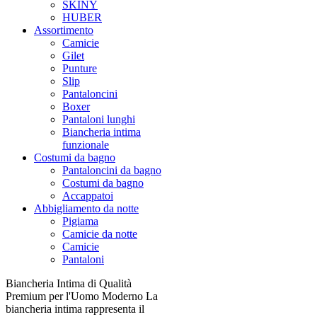
SKINY
HUBER
Assortimento
Camicie
Gilet
Punture
Slip
Pantaloncini
Boxer
Pantaloni lunghi
Biancheria intima
funzionale
Costumi da bagno
Pantaloncini da bagno
Costumi da bagno
Accappatoi
Abbigliamento da notte
Pigiama
Camicie da notte
Camicie
Pantaloni
Biancheria Intima di Qualità
Premium per l'Uomo Moderno La
biancheria intima rappresenta il