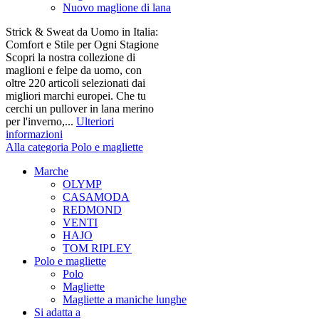
Nuovo maglione di lana
Strick & Sweat da Uomo in Italia:
Comfort e Stile per Ogni Stagione
Scopri la nostra collezione di
maglioni e felpe da uomo, con
oltre 220 articoli selezionati dai
migliori marchi europei. Che tu
cerchi un pullover in lana merino
per l'inverno,...
Ulteriori
informazioni
Alla categoria Polo e magliette
Marche
OLYMP
CASAMODA
REDMOND
VENTI
HAJO
TOM RIPLEY
Polo e magliette
Polo
Magliette
Magliette a maniche lunghe
Si adatta a