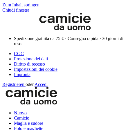
Zum Inhalt springen
Chiudi finestra
Spedizione gratuita da 75 € · Consegna rapida · 30 giorni di
reso
CGC
Protezione dei dati
Diritto di recesso
Impostazioni dei cookie
Impronta
Registrieren
oder
Accedi
Nuovo
Camicie
Maglia e sudore
Polo e magliette