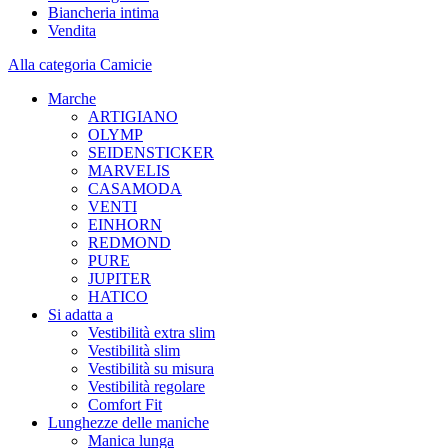
Biancheria intima
Vendita
Alla categoria Camicie
Marche
ARTIGIANO
OLYMP
SEIDENSTICKER
MARVELIS
CASAMODA
VENTI
EINHORN
REDMOND
PURE
JUPITER
HATICO
Si adatta a
Vestibilità extra slim
Vestibilità slim
Vestibilità su misura
Vestibilità regolare
Comfort Fit
Lunghezze delle maniche
Manica lunga