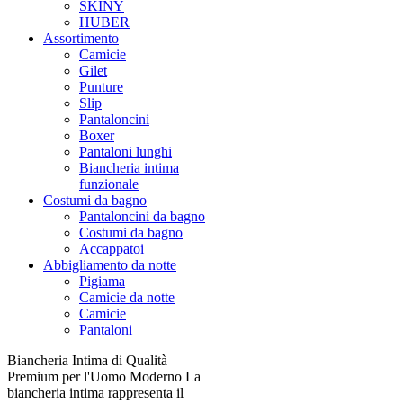
SKINY
HUBER
Assortimento
Camicie
Gilet
Punture
Slip
Pantaloncini
Boxer
Pantaloni lunghi
Biancheria intima
funzionale
Costumi da bagno
Pantaloncini da bagno
Costumi da bagno
Accappatoi
Abbigliamento da notte
Pigiama
Camicie da notte
Camicie
Pantaloni
Biancheria Intima di Qualità
Premium per l'Uomo Moderno La
biancheria intima rappresenta il