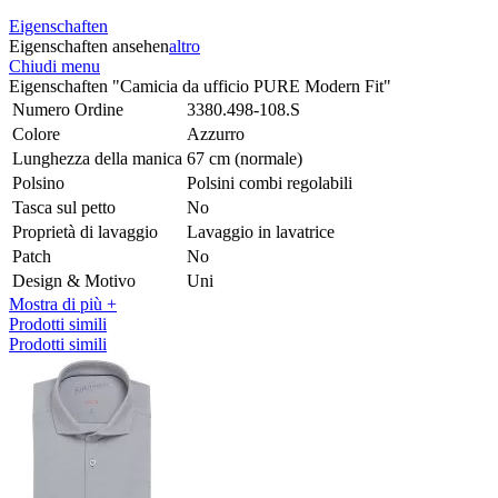
Eigenschaften
Eigenschaften ansehen
altro
Chiudi menu
Eigenschaften "Camicia da ufficio PURE Modern Fit"
Numero Ordine
3380.498-108.S
Colore
Azzurro
Lunghezza della manica
67 cm (normale)
Polsino
Polsini combi regolabili
Tasca sul petto
No
Proprietà di lavaggio
Lavaggio in lavatrice
Patch
No
Design & Motivo
Uni
Mostra di più +
Prodotti simili
Prodotti simili