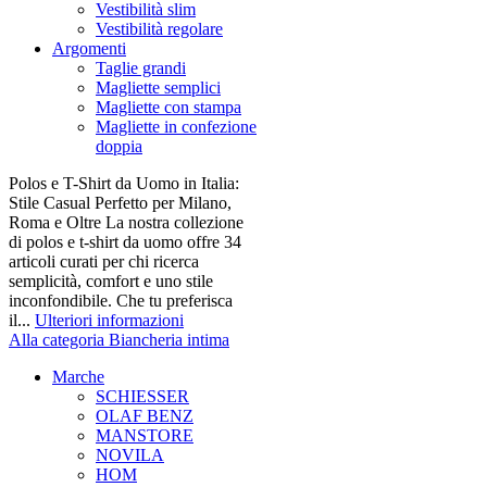
Vestibilità slim
Vestibilità regolare
Argomenti
Taglie grandi
Magliette semplici
Magliette con stampa
Magliette in confezione
doppia
Polos e T-Shirt da Uomo in Italia:
Stile Casual Perfetto per Milano,
Roma e Oltre La nostra collezione
di polos e t-shirt da uomo offre 34
articoli curati per chi ricerca
semplicità, comfort e uno stile
inconfondibile. Che tu preferisca
il...
Ulteriori informazioni
Alla categoria Biancheria intima
Marche
SCHIESSER
OLAF BENZ
MANSTORE
NOVILA
HOM