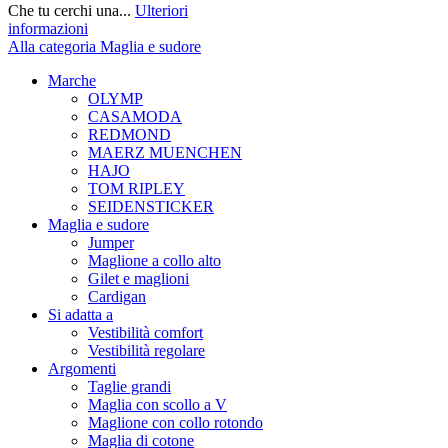
Che tu cerchi una...
Ulteriori
informazioni
Alla categoria Maglia e sudore
Marche
OLYMP
CASAMODA
REDMOND
MAERZ MUENCHEN
HAJO
TOM RIPLEY
SEIDENSTICKER
Maglia e sudore
Jumper
Maglione a collo alto
Gilet e maglioni
Cardigan
Si adatta a
Vestibilità comfort
Vestibilità regolare
Argomenti
Taglie grandi
Maglia con scollo a V
Maglione con collo rotondo
Maglia di cotone