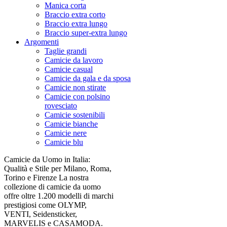
Manica corta
Braccio extra corto
Braccio extra lungo
Braccio super-extra lungo
Argomenti
Taglie grandi
Camicie da lavoro
Camicie casual
Camicie da gala e da sposa
Camicie non stirate
Camicie con polsino
rovesciato
Camicie sostenibili
Camicie bianche
Camicie nere
Camicie blu
Camicie da Uomo in Italia:
Qualità e Stile per Milano, Roma,
Torino e Firenze La nostra
collezione di camicie da uomo
offre oltre 1.200 modelli di marchi
prestigiosi come OLYMP,
VENTI, Seidensticker,
MARVELIS e CASAMODA.