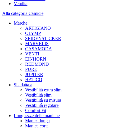
Vendita
Alla categoria Camicie
Marche
ARTIGIANO
OLYMP
SEIDENSTICKER
MARVELIS
CASAMODA
VENTI
EINHORN
REDMOND
PURE
JUPITER
HATICO
Si adatta a
Vestibilità extra slim
Vestibilità slim
Vestibilità su misura
Vestibilità regolare
Comfort Fit
Lunghezze delle maniche
Manica lunga
Manica corta