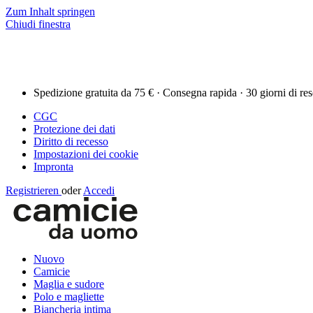
Zum Inhalt springen
Chiudi finestra
Spedizione gratuita da 75 € · Consegna rapida · 30 giorni di re
CGC
Protezione dei dati
Diritto di recesso
Impostazioni dei cookie
Impronta
Registrieren
oder
Accedi
Nuovo
Camicie
Maglia e sudore
Polo e magliette
Biancheria intima