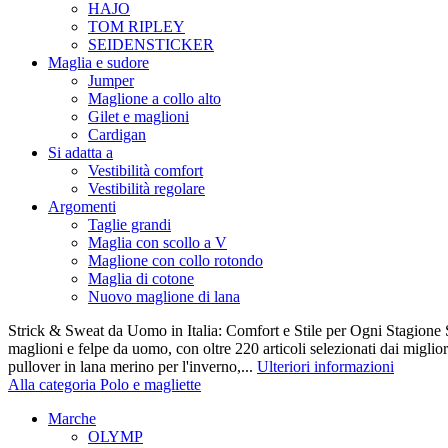
HAJO
TOM RIPLEY
SEIDENSTICKER
Maglia e sudore
Jumper
Maglione a collo alto
Gilet e maglioni
Cardigan
Si adatta a
Vestibilità comfort
Vestibilità regolare
Argomenti
Taglie grandi
Maglia con scollo a V
Maglione con collo rotondo
Maglia di cotone
Nuovo maglione di lana
Strick & Sweat da Uomo in Italia: Comfort e Stile per Ogni Stagione S
maglioni e felpe da uomo, con oltre 220 articoli selezionati dai miglio
pullover in lana merino per l'inverno,...
Ulteriori informazioni
Alla categoria Polo e magliette
Marche
OLYMP