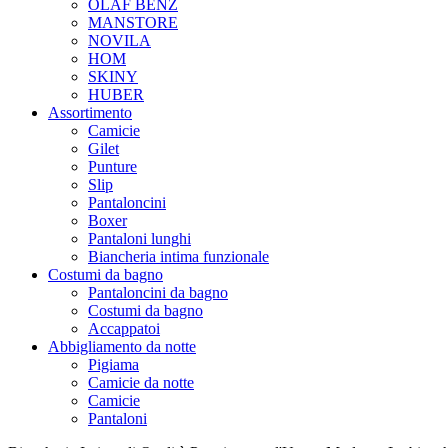
OLAF BENZ
MANSTORE
NOVILA
HOM
SKINY
HUBER
Assortimento
Camicie
Gilet
Punture
Slip
Pantaloncini
Boxer
Pantaloni lunghi
Biancheria intima funzionale
Costumi da bagno
Pantaloncini da bagno
Costumi da bagno
Accappatoi
Abbigliamento da notte
Pigiama
Camicie da notte
Camicie
Pantaloni