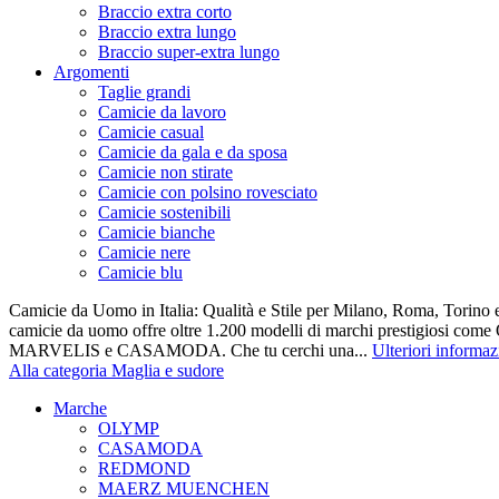
Braccio extra corto
Braccio extra lungo
Braccio super-extra lungo
Argomenti
Taglie grandi
Camicie da lavoro
Camicie casual
Camicie da gala e da sposa
Camicie non stirate
Camicie con polsino rovesciato
Camicie sostenibili
Camicie bianche
Camicie nere
Camicie blu
Camicie da Uomo in Italia: Qualità e Stile per Milano, Roma, Torino e
camicie da uomo offre oltre 1.200 modelli di marchi prestigiosi co
MARVELIS e CASAMODA. Che tu cerchi una...
Ulteriori informaz
Alla categoria Maglia e sudore
Marche
OLYMP
CASAMODA
REDMOND
MAERZ MUENCHEN