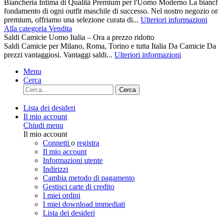
Biancheria Intima di Qualità Premium per l'Uomo Moderno La biancher
fondamento di ogni outfit maschile di successo. Nel nostro negozio on
premium, offriamo una selezione curata di...
Ulteriori informazioni
Alla categoria Vendita
Saldi Camicie Uomo Italia – Ora a prezzo ridotto
Saldi Camicie per Milano, Roma, Torino e tutta Italia Da Camici
prezzi vantaggiosi. Vantaggi saldi...
Ulteriori informazioni
Menu
Cerca
Cerca
Lista dei desideri
Il mio account
Chiudi menu
Il mio account
Connetti
o
registra
Il mio account
Informazioni utente
Indirizzi
Cambia metodo di pagamento
Gestisci carte di credito
I miei ordini
I miei download immediati
Lista dei desideri