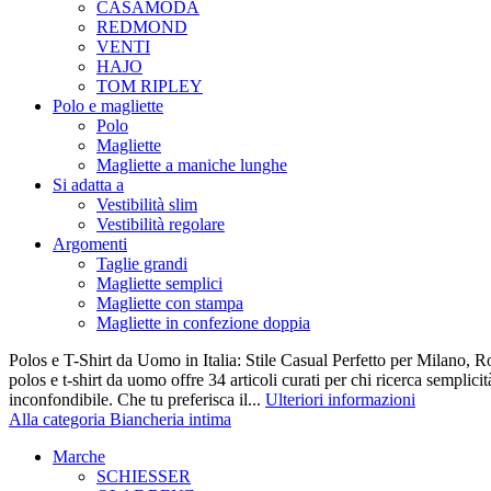
CASAMODA
REDMOND
VENTI
HAJO
TOM RIPLEY
Polo e magliette
Polo
Magliette
Magliette a maniche lunghe
Si adatta a
Vestibilità slim
Vestibilità regolare
Argomenti
Taglie grandi
Magliette semplici
Magliette con stampa
Magliette in confezione doppia
Polos e T-Shirt da Uomo in Italia: Stile Casual Perfetto per Milano, R
polos e t-shirt da uomo offre 34 articoli curati per chi ricerca semplicit
inconfondibile. Che tu preferisca il...
Ulteriori informazioni
Alla categoria Biancheria intima
Marche
SCHIESSER