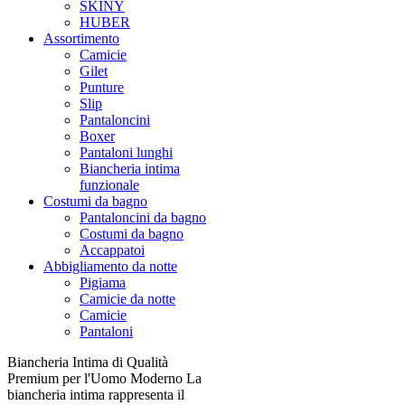
SKINY
HUBER
Assortimento
Camicie
Gilet
Punture
Slip
Pantaloncini
Boxer
Pantaloni lunghi
Biancheria intima
funzionale
Costumi da bagno
Pantaloncini da bagno
Costumi da bagno
Accappatoi
Abbigliamento da notte
Pigiama
Camicie da notte
Camicie
Pantaloni
Biancheria Intima di Qualità
Premium per l'Uomo Moderno La
biancheria intima rappresenta il