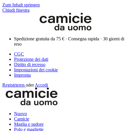
Zum Inhalt springen
Chiudi finestra
Spedizione gratuita da 75 € · Consegna rapida · 30 giorni di
reso
CGC
Protezione dei dati
Diritto di recesso
Impostazioni dei cookie
Impronta
Registrieren
oder
Accedi
Nuovo
Camicie
Maglia e sudore
Polo e magliette