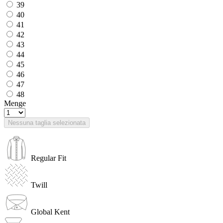
39
40
41
42
43
44
45
46
47
48
Menge
Nessuna taglia selezionata
Regular Fit
Twill
Global Kent