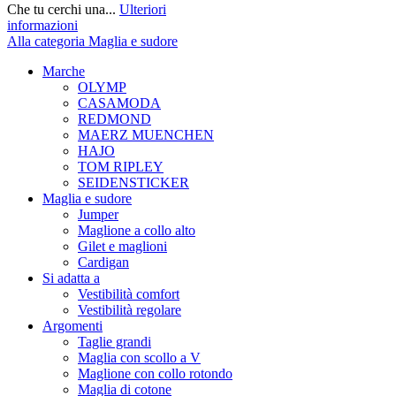
Che tu cerchi una...
Ulteriori
informazioni
Alla categoria Maglia e sudore
Marche
OLYMP
CASAMODA
REDMOND
MAERZ MUENCHEN
HAJO
TOM RIPLEY
SEIDENSTICKER
Maglia e sudore
Jumper
Maglione a collo alto
Gilet e maglioni
Cardigan
Si adatta a
Vestibilità comfort
Vestibilità regolare
Argomenti
Taglie grandi
Maglia con scollo a V
Maglione con collo rotondo
Maglia di cotone