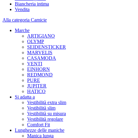
Biancheria intima
Vendita
Alla categoria Camicie
Marche
ARTIGIANO
OLYMP
SEIDENSTICKER
MARVELIS
CASAMODA
VENTI
EINHORN
REDMOND
PURE
JUPITER
HATICO
Si adatta a
Vestibilità extra slim
Vestibilità slim
Vestibilità su misura
Vestibilità regolare
Comfort Fit
Lunghezze delle maniche
Manica lunga