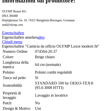
Informazioni sul produttore:
OLYMP Bezner KG
HRA 300488
Höpfigheimer Str. 19, 74321 Bietigheim-Bissingen, Germania
mail@olymp.com
Eigenschaften
Eigenschaften ansehen
altro
Chiudi menu
Eigenschaften "Camicia da ufficio OLYMP Luxor modern fit"
Numero Ordine
074564-20.37
Colore
Beige chiaro
Lunghezza della
64 cm (normale)
manica
Polsino
Polsini combi regolabili
Tasca sul petto
Sì
STANDARD 100 by OEKO-TEX®
Sostenibilità
(95.0.3008 HTTI)
Proprietà di
Lavaggio in lavatrice
lavaggio
Patch
No
Design & Motivo
Uni