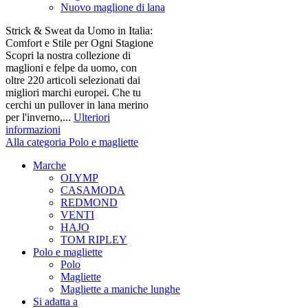
Nuovo maglione di lana
Strick & Sweat da Uomo in Italia:
Comfort e Stile per Ogni Stagione
Scopri la nostra collezione di
maglioni e felpe da uomo, con
oltre 220 articoli selezionati dai
migliori marchi europei. Che tu
cerchi un pullover in lana merino
per l'inverno,...
Ulteriori
informazioni
Alla categoria Polo e magliette
Marche
OLYMP
CASAMODA
REDMOND
VENTI
HAJO
TOM RIPLEY
Polo e magliette
Polo
Magliette
Magliette a maniche lunghe
Si adatta a