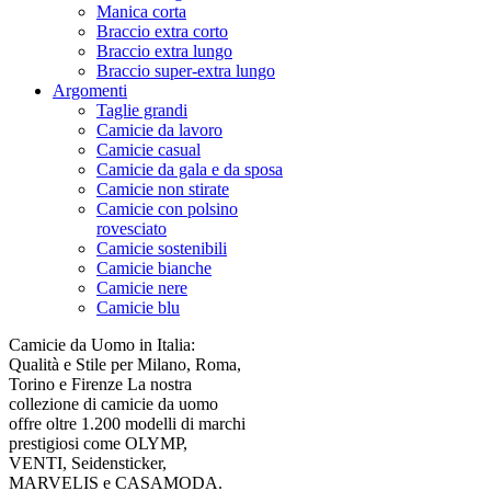
Manica corta
Braccio extra corto
Braccio extra lungo
Braccio super-extra lungo
Argomenti
Taglie grandi
Camicie da lavoro
Camicie casual
Camicie da gala e da sposa
Camicie non stirate
Camicie con polsino
rovesciato
Camicie sostenibili
Camicie bianche
Camicie nere
Camicie blu
Camicie da Uomo in Italia:
Qualità e Stile per Milano, Roma,
Torino e Firenze La nostra
collezione di camicie da uomo
offre oltre 1.200 modelli di marchi
prestigiosi come OLYMP,
VENTI, Seidensticker,
MARVELIS e CASAMODA.