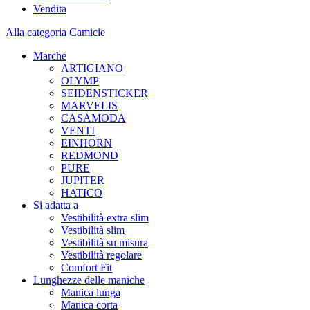
Vendita
Alla categoria Camicie
Marche
ARTIGIANO
OLYMP
SEIDENSTICKER
MARVELIS
CASAMODA
VENTI
EINHORN
REDMOND
PURE
JUPITER
HATICO
Si adatta a
Vestibilità extra slim
Vestibilità slim
Vestibilità su misura
Vestibilità regolare
Comfort Fit
Lunghezze delle maniche
Manica lunga
Manica corta