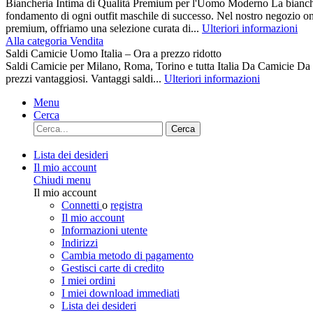
Biancheria Intima di Qualità Premium per l'Uomo Moderno La biancher
fondamento di ogni outfit maschile di successo. Nel nostro negozio on
premium, offriamo una selezione curata di...
Ulteriori informazioni
Alla categoria Vendita
Saldi Camicie Uomo Italia – Ora a prezzo ridotto
Saldi Camicie per Milano, Roma, Torino e tutta Italia Da Camici
prezzi vantaggiosi. Vantaggi saldi...
Ulteriori informazioni
Menu
Cerca
Cerca
Lista dei desideri
Il mio account
Chiudi menu
Il mio account
Connetti
o
registra
Il mio account
Informazioni utente
Indirizzi
Cambia metodo di pagamento
Gestisci carte di credito
I miei ordini
I miei download immediati
Lista dei desideri