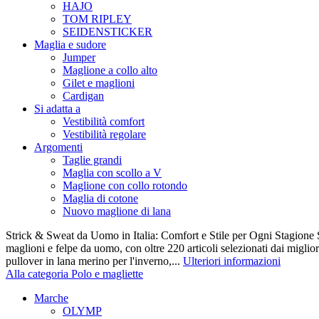
HAJO
TOM RIPLEY
SEIDENSTICKER
Maglia e sudore
Jumper
Maglione a collo alto
Gilet e maglioni
Cardigan
Si adatta a
Vestibilità comfort
Vestibilità regolare
Argomenti
Taglie grandi
Maglia con scollo a V
Maglione con collo rotondo
Maglia di cotone
Nuovo maglione di lana
Strick & Sweat da Uomo in Italia: Comfort e Stile per Ogni Stagione S
maglioni e felpe da uomo, con oltre 220 articoli selezionati dai miglio
pullover in lana merino per l'inverno,...
Ulteriori informazioni
Alla categoria Polo e magliette
Marche
OLYMP