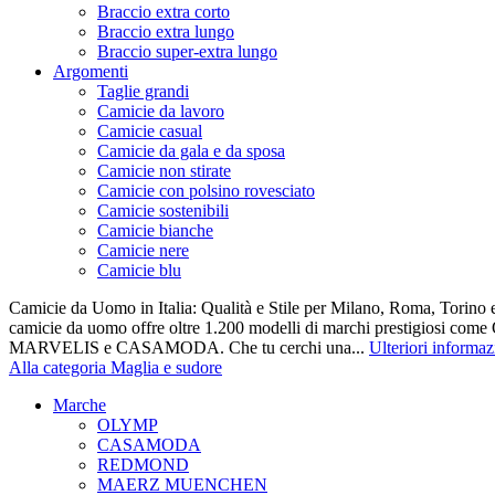
Braccio extra corto
Braccio extra lungo
Braccio super-extra lungo
Argomenti
Taglie grandi
Camicie da lavoro
Camicie casual
Camicie da gala e da sposa
Camicie non stirate
Camicie con polsino rovesciato
Camicie sostenibili
Camicie bianche
Camicie nere
Camicie blu
Camicie da Uomo in Italia: Qualità e Stile per Milano, Roma, Torino e
camicie da uomo offre oltre 1.200 modelli di marchi prestigiosi co
MARVELIS e CASAMODA. Che tu cerchi una...
Ulteriori informaz
Alla categoria Maglia e sudore
Marche
OLYMP
CASAMODA
REDMOND
MAERZ MUENCHEN