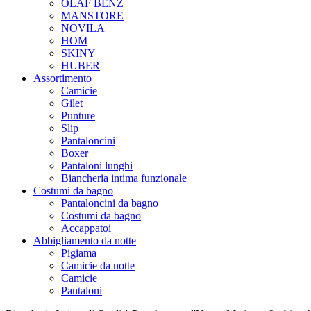
OLAF BENZ
MANSTORE
NOVILA
HOM
SKINY
HUBER
Assortimento
Camicie
Gilet
Punture
Slip
Pantaloncini
Boxer
Pantaloni lunghi
Biancheria intima funzionale
Costumi da bagno
Pantaloncini da bagno
Costumi da bagno
Accappatoi
Abbigliamento da notte
Pigiama
Camicie da notte
Camicie
Pantaloni