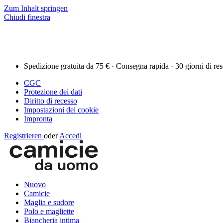
Zum Inhalt springen
Chiudi finestra
Spedizione gratuita da 75 € · Consegna rapida · 30 giorni di re
CGC
Protezione dei dati
Diritto di recesso
Impostazioni dei cookie
Impronta
Registrieren
oder
Accedi
Nuovo
Camicie
Maglia e sudore
Polo e magliette
Biancheria intima