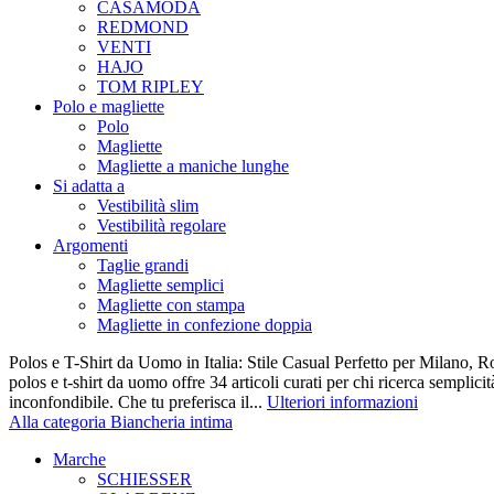
CASAMODA
REDMOND
VENTI
HAJO
TOM RIPLEY
Polo e magliette
Polo
Magliette
Magliette a maniche lunghe
Si adatta a
Vestibilità slim
Vestibilità regolare
Argomenti
Taglie grandi
Magliette semplici
Magliette con stampa
Magliette in confezione doppia
Polos e T-Shirt da Uomo in Italia: Stile Casual Perfetto per Milano, R
polos e t-shirt da uomo offre 34 articoli curati per chi ricerca semplicit
inconfondibile. Che tu preferisca il...
Ulteriori informazioni
Alla categoria Biancheria intima
Marche
SCHIESSER