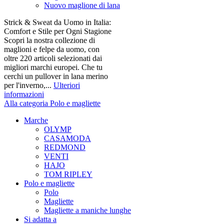
Nuovo maglione di lana
Strick & Sweat da Uomo in Italia:
Comfort e Stile per Ogni Stagione
Scopri la nostra collezione di
maglioni e felpe da uomo, con
oltre 220 articoli selezionati dai
migliori marchi europei. Che tu
cerchi un pullover in lana merino
per l'inverno,...
Ulteriori
informazioni
Alla categoria Polo e magliette
Marche
OLYMP
CASAMODA
REDMOND
VENTI
HAJO
TOM RIPLEY
Polo e magliette
Polo
Magliette
Magliette a maniche lunghe
Si adatta a