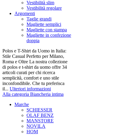
Vestibilità slim
Vestibilità regolare
Argomenti
Taglie grandi
Magliette semplici
Magliette con stampa
Magliette in confezione
doppia
Polos e T-Shirt da Uomo in Italia:
Stile Casual Perfetto per Milano,
Roma e Oltre La nostra collezione
di polos e t-shirt da uomo offre 34
articoli curati per chi ricerca
semplicità, comfort e uno stile
inconfondibile. Che tu preferisca
il...
Ulteriori informazioni
Alla categoria Biancheria intima
Marche
SCHIESSER
OLAF BENZ
MANSTORE
NOVILA
HOM