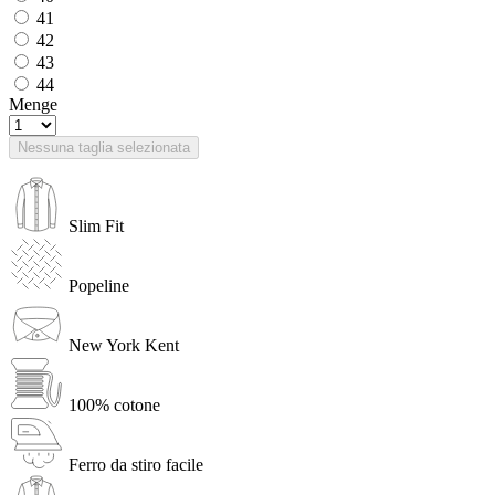
41
42
43
44
Menge
Nessuna taglia selezionata
Slim Fit
Popeline
New York Kent
100% cotone
Ferro da stiro facile