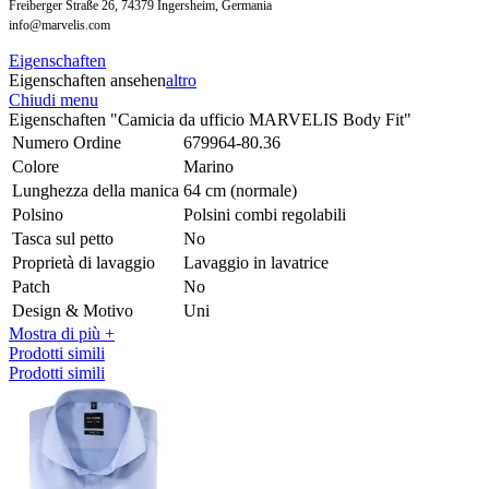
Freiberger Straße 26, 74379 Ingersheim, Germania
info@marvelis.com
Eigenschaften
Eigenschaften ansehen
altro
Chiudi menu
Eigenschaften "Camicia da ufficio MARVELIS Body Fit"
Numero Ordine
679964-80.36
Colore
Marino
Lunghezza della manica
64 cm (normale)
Polsino
Polsini combi regolabili
Tasca sul petto
No
Proprietà di lavaggio
Lavaggio in lavatrice
Patch
No
Design & Motivo
Uni
Mostra di più +
Prodotti simili
Prodotti simili