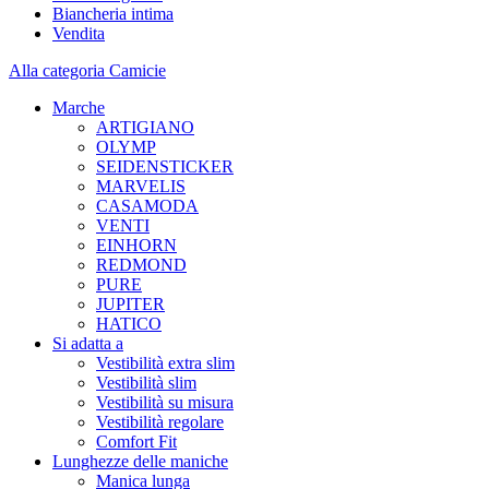
Biancheria intima
Vendita
Alla categoria Camicie
Marche
ARTIGIANO
OLYMP
SEIDENSTICKER
MARVELIS
CASAMODA
VENTI
EINHORN
REDMOND
PURE
JUPITER
HATICO
Si adatta a
Vestibilità extra slim
Vestibilità slim
Vestibilità su misura
Vestibilità regolare
Comfort Fit
Lunghezze delle maniche
Manica lunga