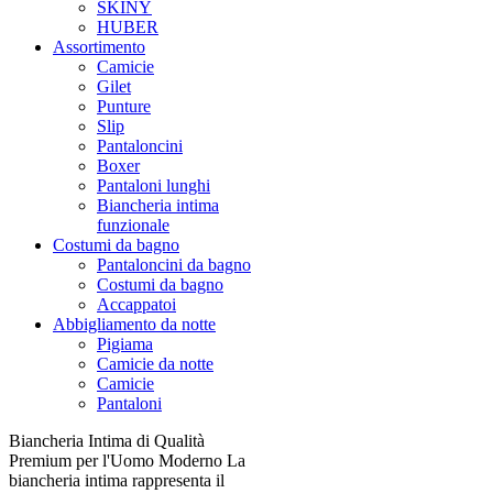
SKINY
HUBER
Assortimento
Camicie
Gilet
Punture
Slip
Pantaloncini
Boxer
Pantaloni lunghi
Biancheria intima
funzionale
Costumi da bagno
Pantaloncini da bagno
Costumi da bagno
Accappatoi
Abbigliamento da notte
Pigiama
Camicie da notte
Camicie
Pantaloni
Biancheria Intima di Qualità
Premium per l'Uomo Moderno La
biancheria intima rappresenta il