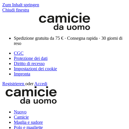
Zum Inhalt springen
Chiudi finestra
Spedizione gratuita da 75 € · Consegna rapida · 30 giorni di
reso
CGC
Protezione dei dati
Diritto di recesso
Impostazioni dei cookie
Impronta
Registrieren
oder
Accedi
Nuovo
Camicie
Maglia e sudore
Polo e magliette