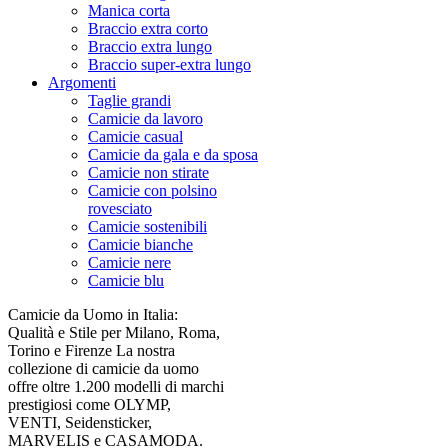
Manica corta
Braccio extra corto
Braccio extra lungo
Braccio super-extra lungo
Argomenti
Taglie grandi
Camicie da lavoro
Camicie casual
Camicie da gala e da sposa
Camicie non stirate
Camicie con polsino
rovesciato
Camicie sostenibili
Camicie bianche
Camicie nere
Camicie blu
Camicie da Uomo in Italia:
Qualità e Stile per Milano, Roma,
Torino e Firenze La nostra
collezione di camicie da uomo
offre oltre 1.200 modelli di marchi
prestigiosi come OLYMP,
VENTI, Seidensticker,
MARVELIS e CASAMODA.