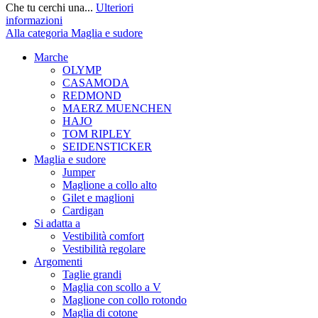
Che tu cerchi una...
Ulteriori
informazioni
Alla categoria Maglia e sudore
Marche
OLYMP
CASAMODA
REDMOND
MAERZ MUENCHEN
HAJO
TOM RIPLEY
SEIDENSTICKER
Maglia e sudore
Jumper
Maglione a collo alto
Gilet e maglioni
Cardigan
Si adatta a
Vestibilità comfort
Vestibilità regolare
Argomenti
Taglie grandi
Maglia con scollo a V
Maglione con collo rotondo
Maglia di cotone