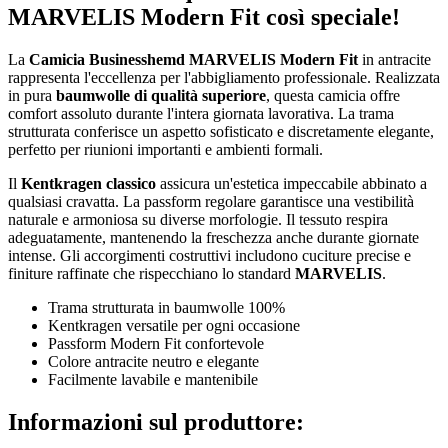
MARVELIS Modern Fit così speciale!
La
Camicia Businesshemd MARVELIS Modern Fit
in antracite
rappresenta l'eccellenza per l'abbigliamento professionale. Realizzata
in pura
baumwolle di qualità superiore
, questa camicia offre
comfort assoluto durante l'intera giornata lavorativa. La trama
strutturata conferisce un aspetto sofisticato e discretamente elegante,
perfetto per riunioni importanti e ambienti formali.
Il
Kentkragen classico
assicura un'estetica impeccabile abbinato a
qualsiasi cravatta. La passform regolare garantisce una vestibilità
naturale e armoniosa su diverse morfologie. Il tessuto respira
adeguatamente, mantenendo la freschezza anche durante giornate
intense. Gli accorgimenti costruttivi includono cuciture precise e
finiture raffinate che rispecchiano lo standard
MARVELIS
.
Trama strutturata in baumwolle 100%
Kentkragen versatile per ogni occasione
Passform Modern Fit confortevole
Colore antracite neutro e elegante
Facilmente lavabile e mantenibile
Informazioni sul produttore: