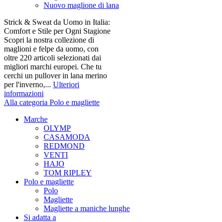
Nuovo maglione di lana
Strick & Sweat da Uomo in Italia:
Comfort e Stile per Ogni Stagione
Scopri la nostra collezione di
maglioni e felpe da uomo, con
oltre 220 articoli selezionati dai
migliori marchi europei. Che tu
cerchi un pullover in lana merino
per l'inverno,...
Ulteriori
informazioni
Alla categoria Polo e magliette
Marche
OLYMP
CASAMODA
REDMOND
VENTI
HAJO
TOM RIPLEY
Polo e magliette
Polo
Magliette
Magliette a maniche lunghe
Si adatta a