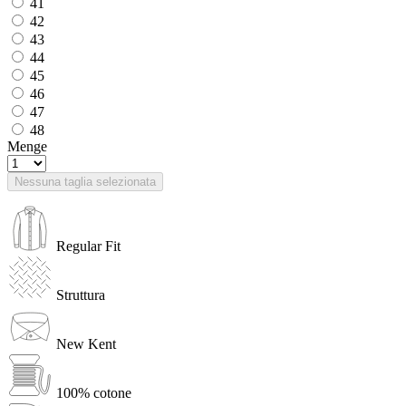
41
42
43
44
45
46
47
48
Menge
Nessuna taglia selezionata
Regular Fit
Struttura
New Kent
100% cotone