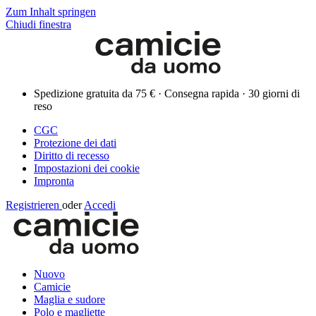
Zum Inhalt springen
Chiudi finestra
Spedizione gratuita da 75 € · Consegna rapida · 30 giorni di
reso
CGC
Protezione dei dati
Diritto di recesso
Impostazioni dei cookie
Impronta
Registrieren
oder
Accedi
Nuovo
Camicie
Maglia e sudore
Polo e magliette