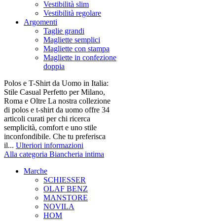
Vestibilità slim
Vestibilità regolare
Argomenti
Taglie grandi
Magliette semplici
Magliette con stampa
Magliette in confezione
doppia
Polos e T-Shirt da Uomo in Italia:
Stile Casual Perfetto per Milano,
Roma e Oltre La nostra collezione
di polos e t-shirt da uomo offre 34
articoli curati per chi ricerca
semplicità, comfort e uno stile
inconfondibile. Che tu preferisca
il...
Ulteriori informazioni
Alla categoria Biancheria intima
Marche
SCHIESSER
OLAF BENZ
MANSTORE
NOVILA
HOM