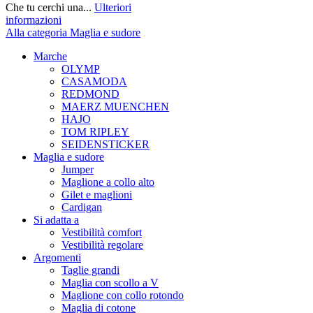
Che tu cerchi una...
Ulteriori
informazioni
Alla categoria Maglia e sudore
Marche
OLYMP
CASAMODA
REDMOND
MAERZ MUENCHEN
HAJO
TOM RIPLEY
SEIDENSTICKER
Maglia e sudore
Jumper
Maglione a collo alto
Gilet e maglioni
Cardigan
Si adatta a
Vestibilità comfort
Vestibilità regolare
Argomenti
Taglie grandi
Maglia con scollo a V
Maglione con collo rotondo
Maglia di cotone