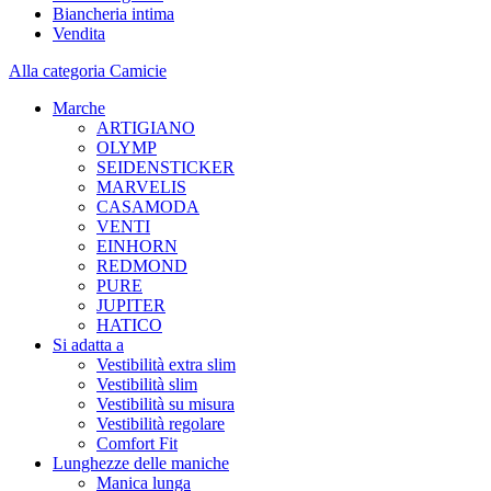
Biancheria intima
Vendita
Alla categoria Camicie
Marche
ARTIGIANO
OLYMP
SEIDENSTICKER
MARVELIS
CASAMODA
VENTI
EINHORN
REDMOND
PURE
JUPITER
HATICO
Si adatta a
Vestibilità extra slim
Vestibilità slim
Vestibilità su misura
Vestibilità regolare
Comfort Fit
Lunghezze delle maniche
Manica lunga