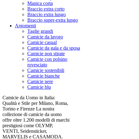
Manica corta
Braccio extra corto
Braccio extra lungo
Braccio super-extra lungo
Argomenti
Taglie grandi
Camicie da lavoro
Camicie casual
Camicie da gala e da sposa
Camicie non stirate
Camicie con polsino
rovesciato
Camicie sostenibili
Camicie bianche
Camicie nere
Camicie blu
Camicie da Uomo in Italia:
Qualità e Stile per Milano, Roma,
Torino e Firenze La nostra
collezione di camicie da uomo
offre oltre 1.200 modelli di marchi
prestigiosi come OLYMP,
VENTI, Seidensticker,
MARVELIS e CASAMODA.