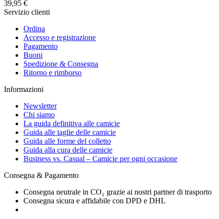
39,95 €
Servizio clienti
Ordina
Accesso e registrazione
Pagamento
Buoni
Spedizione & Consegna
Ritorno e rimborso
Informazioni
Newsletter
Chi siamo
La guida definitiva alle camicie
Guida alle taglie delle camicie
Guida alle forme del colletto
Guida alla cura delle camicie
Business vs. Casual – Camicie per ogni occasione
Consegna & Pagamento
Consegna neutrale in CO₂ grazie ai nostri partner di trasporto
Consegna sicura e affidabile con DPD e DHL