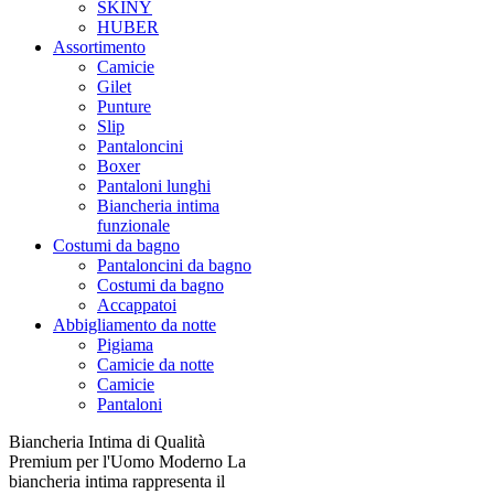
SKINY
HUBER
Assortimento
Camicie
Gilet
Punture
Slip
Pantaloncini
Boxer
Pantaloni lunghi
Biancheria intima
funzionale
Costumi da bagno
Pantaloncini da bagno
Costumi da bagno
Accappatoi
Abbigliamento da notte
Pigiama
Camicie da notte
Camicie
Pantaloni
Biancheria Intima di Qualità
Premium per l'Uomo Moderno La
biancheria intima rappresenta il