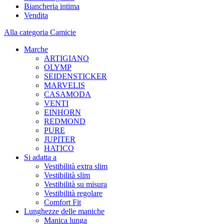
Biancheria intima
Vendita
Alla categoria Camicie
Marche
ARTIGIANO
OLYMP
SEIDENSTICKER
MARVELIS
CASAMODA
VENTI
EINHORN
REDMOND
PURE
JUPITER
HATICO
Si adatta a
Vestibilità extra slim
Vestibilità slim
Vestibilità su misura
Vestibilità regolare
Comfort Fit
Lunghezze delle maniche
Manica lunga