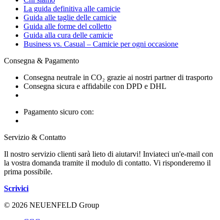
La guida definitiva alle camicie
Guida alle taglie delle camicie
Guida alle forme del colletto
Guida alla cura delle camicie
Business vs. Casual – Camicie per ogni occasione
Consegna & Pagamento
Consegna neutrale in CO₂ grazie ai nostri partner di trasporto
Consegna sicura e affidabile con DPD e DHL
Pagamento sicuro con:
Servizio & Contatto
Il nostro servizio clienti sarà lieto di aiutarvi! Inviateci un'e-mail con
la vostra domanda tramite il modulo di contatto. Vi risponderemo il
prima possibile.
Scrivici
© 2026 NEUENFELD Group