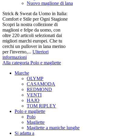
Nuovo maglione di lana
Strick & Sweat da Uomo in Italia:
Comfort e Stile per Ogni Stagione
Scopri la nostra collezione di
maglioni e felpe da uomo, con
oltre 220 articoli selezionati dai
migliori marchi europei. Che tu
cerchi un pullover in lana merino
per l'inverno,...
Ulteriori
informazioni
Alla categoria Polo e magliette
Marche
OLYMP
CASAMODA
REDMOND
VENTI
HAJO
TOM RIPLEY
Polo e magliette
Polo
Magliette
Magliette a maniche lunghe
Si adatta a