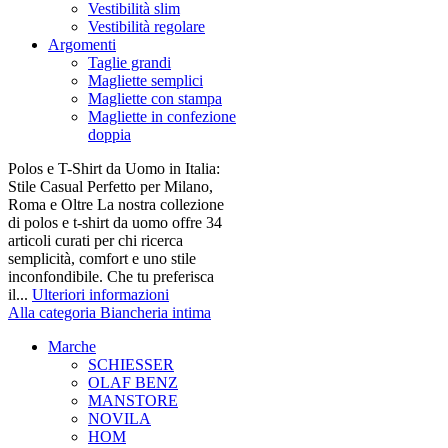
Vestibilità slim
Vestibilità regolare
Argomenti
Taglie grandi
Magliette semplici
Magliette con stampa
Magliette in confezione
doppia
Polos e T-Shirt da Uomo in Italia:
Stile Casual Perfetto per Milano,
Roma e Oltre La nostra collezione
di polos e t-shirt da uomo offre 34
articoli curati per chi ricerca
semplicità, comfort e uno stile
inconfondibile. Che tu preferisca
il...
Ulteriori informazioni
Alla categoria Biancheria intima
Marche
SCHIESSER
OLAF BENZ
MANSTORE
NOVILA
HOM