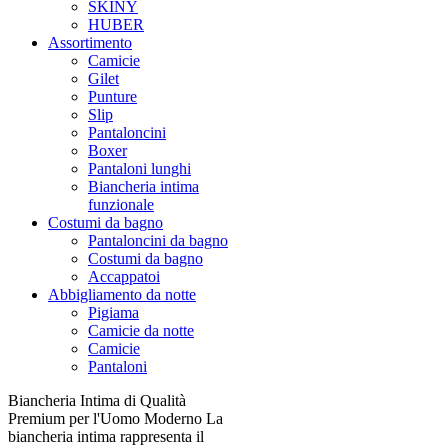
SKINY
HUBER
Assortimento
Camicie
Gilet
Punture
Slip
Pantaloncini
Boxer
Pantaloni lunghi
Biancheria intima
funzionale
Costumi da bagno
Pantaloncini da bagno
Costumi da bagno
Accappatoi
Abbigliamento da notte
Pigiama
Camicie da notte
Camicie
Pantaloni
Biancheria Intima di Qualità
Premium per l'Uomo Moderno La
biancheria intima rappresenta il