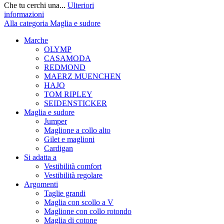
Che tu cerchi una...
Ulteriori
informazioni
Alla categoria Maglia e sudore
Marche
OLYMP
CASAMODA
REDMOND
MAERZ MUENCHEN
HAJO
TOM RIPLEY
SEIDENSTICKER
Maglia e sudore
Jumper
Maglione a collo alto
Gilet e maglioni
Cardigan
Si adatta a
Vestibilità comfort
Vestibilità regolare
Argomenti
Taglie grandi
Maglia con scollo a V
Maglione con collo rotondo
Maglia di cotone