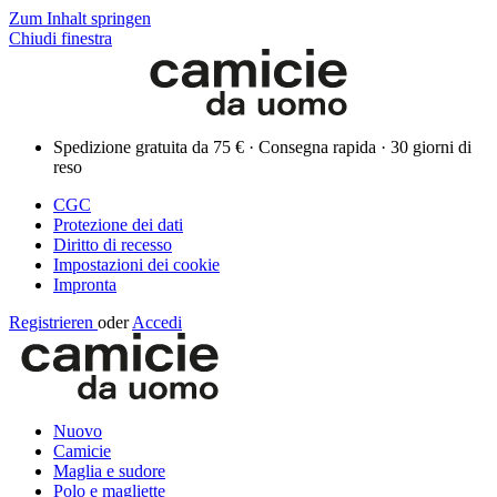
Zum Inhalt springen
Chiudi finestra
Spedizione gratuita da 75 € · Consegna rapida · 30 giorni di
reso
CGC
Protezione dei dati
Diritto di recesso
Impostazioni dei cookie
Impronta
Registrieren
oder
Accedi
Nuovo
Camicie
Maglia e sudore
Polo e magliette