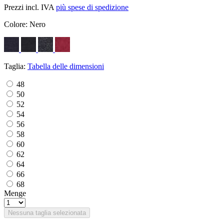
Prezzi incl. IVA
più spese di spedizione
Colore:
Nero
Taglia:
Tabella delle dimensioni
48
50
52
54
56
58
60
62
64
66
68
Menge
Nessuna taglia selezionata