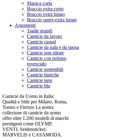
Manica corta
Braccio extra corto
Braccio extra lungo
Braccio super-extra lungo
Argomenti
Taglie grandi
Camicie da lavoro
Camicie casual
Camicie da gala e da sposa
Camicie non stirate
Camicie con polsino
rovesciato
Camicie sostenibili
Camicie bianche
Camicie nere
Camicie blu
Camicie da Uomo in Italia:
Qualità e Stile per Milano, Roma,
Torino e Firenze La nostra
collezione di camicie da uomo
offre oltre 1.200 modelli di marchi
prestigiosi come OLYMP,
VENTI, Seidensticker,
MARVELIS e CASAMODA.