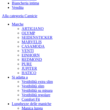
Biancheria intima
Vendita
Alla categoria Camicie
Marche
ARTIGIANO
OLYMP
SEIDENSTICKER
MARVELIS
CASAMODA
VENTI
EINHORN
REDMOND
PURE
JUPITER
HATICO
Si adatta a
Vestibilità extra slim
Vestibilità slim
Vestibilità su misura
Vestibilità regolare
Comfort Fit
Lunghezze delle maniche
Manica lunga