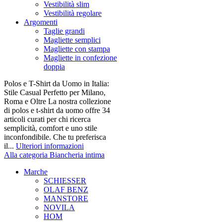
Vestibilità slim
Vestibilità regolare
Argomenti
Taglie grandi
Magliette semplici
Magliette con stampa
Magliette in confezione
doppia
Polos e T-Shirt da Uomo in Italia:
Stile Casual Perfetto per Milano,
Roma e Oltre La nostra collezione
di polos e t-shirt da uomo offre 34
articoli curati per chi ricerca
semplicità, comfort e uno stile
inconfondibile. Che tu preferisca
il...
Ulteriori informazioni
Alla categoria Biancheria intima
Marche
SCHIESSER
OLAF BENZ
MANSTORE
NOVILA
HOM