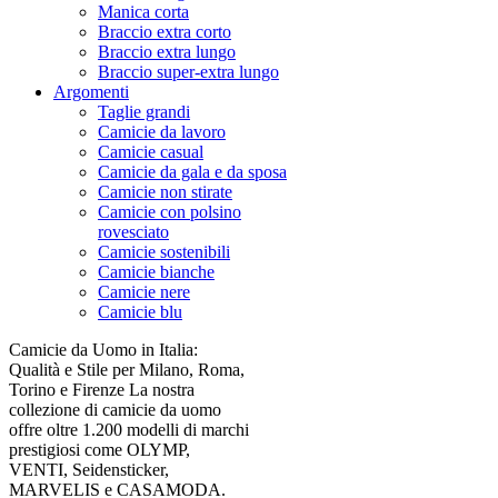
Manica corta
Braccio extra corto
Braccio extra lungo
Braccio super-extra lungo
Argomenti
Taglie grandi
Camicie da lavoro
Camicie casual
Camicie da gala e da sposa
Camicie non stirate
Camicie con polsino
rovesciato
Camicie sostenibili
Camicie bianche
Camicie nere
Camicie blu
Camicie da Uomo in Italia:
Qualità e Stile per Milano, Roma,
Torino e Firenze La nostra
collezione di camicie da uomo
offre oltre 1.200 modelli di marchi
prestigiosi come OLYMP,
VENTI, Seidensticker,
MARVELIS e CASAMODA.