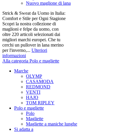
Nuovo maglione di lana
Strick & Sweat da Uomo in Italia:
Comfort e Stile per Ogni Stagione
Scopri la nostra collezione di
maglioni e felpe da uomo, con
oltre 220 articoli selezionati dai
migliori marchi europei. Che tu
cerchi un pullover in lana merino
per l'inverno,...
Ulteriori
informazioni
Alla categoria Polo e magliette
Marche
OLYMP
CASAMODA
REDMOND
VENTI
HAJO
TOM RIPLEY
Polo e magliette
Polo
Magliette
Magliette a maniche lunghe
Si adatta a