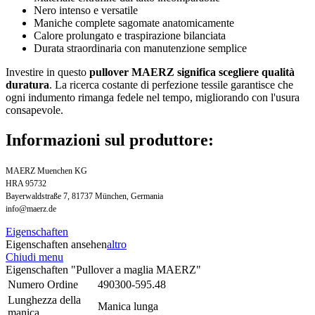
Nero intenso e versatile
Maniche complete sagomate anatomicamente
Calore prolungato e traspirazione bilanciata
Durata straordinaria con manutenzione semplice
Investire in questo
pullover MAERZ significa scegliere qualità
duratura
. La ricerca costante di perfezione tessile garantisce che
ogni indumento rimanga fedele nel tempo, migliorando con l'usura
consapevole.
Informazioni sul produttore:
MAERZ Muenchen KG
HRA 95732
Bayerwaldstraße 7, 81737 München, Germania
info@maerz.de
Eigenschaften
Eigenschaften ansehen
altro
Chiudi menu
Eigenschaften "Pullover a maglia MAERZ"
Numero Ordine
490300-595.48
Lunghezza della
Manica lunga
manica