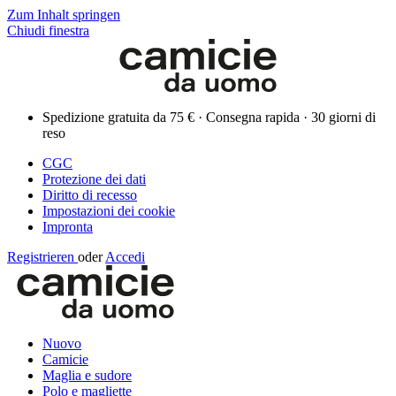
Zum Inhalt springen
Chiudi finestra
Spedizione gratuita da 75 € · Consegna rapida · 30 giorni di
reso
CGC
Protezione dei dati
Diritto di recesso
Impostazioni dei cookie
Impronta
Registrieren
oder
Accedi
Nuovo
Camicie
Maglia e sudore
Polo e magliette