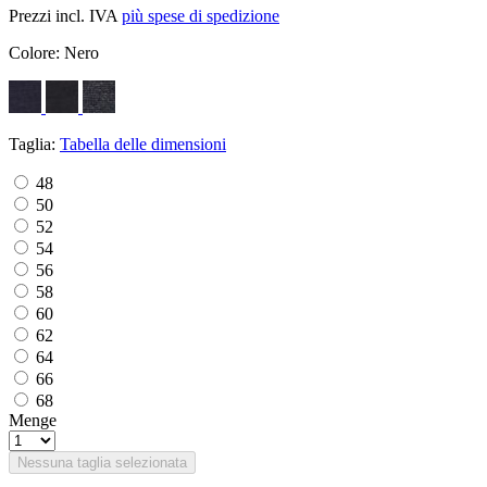
Prezzi incl. IVA
più spese di spedizione
Colore:
Nero
Taglia:
Tabella delle dimensioni
48
50
52
54
56
58
60
62
64
66
68
Menge
Nessuna taglia selezionata