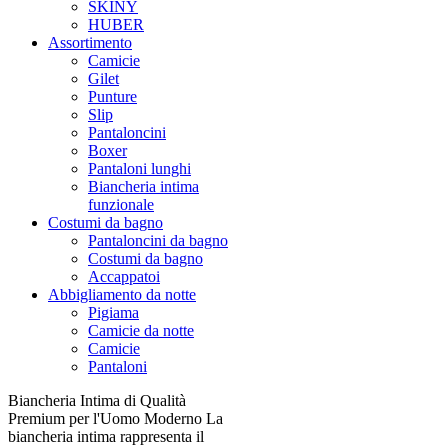
SKINY
HUBER
Assortimento
Camicie
Gilet
Punture
Slip
Pantaloncini
Boxer
Pantaloni lunghi
Biancheria intima
funzionale
Costumi da bagno
Pantaloncini da bagno
Costumi da bagno
Accappatoi
Abbigliamento da notte
Pigiama
Camicie da notte
Camicie
Pantaloni
Biancheria Intima di Qualità
Premium per l'Uomo Moderno La
biancheria intima rappresenta il