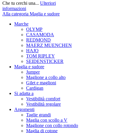
Che tu cerchi una...
Ulteriori
informazioni
Alla categoria Maglia e sudore
Marche
OLYMP
CASAMODA
REDMOND
MAERZ MUENCHEN
HAJO
TOM RIPLEY
SEIDENSTICKER
Maglia e sudore
Jumper
Maglione a collo alto
Gilet e maglioni
Cardigan
Si adatta a
Vestibilità comfort
Vestibilità regolare
Argomenti
Taglie grandi
Maglia con scollo a V
Maglione con collo rotondo
Maglia di cotone