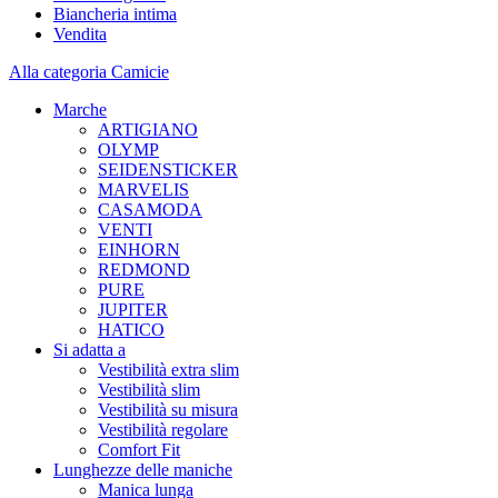
Biancheria intima
Vendita
Alla categoria Camicie
Marche
ARTIGIANO
OLYMP
SEIDENSTICKER
MARVELIS
CASAMODA
VENTI
EINHORN
REDMOND
PURE
JUPITER
HATICO
Si adatta a
Vestibilità extra slim
Vestibilità slim
Vestibilità su misura
Vestibilità regolare
Comfort Fit
Lunghezze delle maniche
Manica lunga