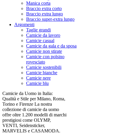
Manica corta
Braccio extra corto
Braccio extra lungo
Braccio super-extra lungo
Argomenti
Taglie grandi
Camicie da lavoro
Camicie casual
Camicie da gala e da sposa
Camicie non stirate
Camicie con polsino
rovesciato
Camicie sostenibili
Camicie bianche
Camicie nere
Camicie blu
Camicie da Uomo in Italia:
Qualità e Stile per Milano, Roma,
Torino e Firenze La nostra
collezione di camicie da uomo
offre oltre 1.200 modelli di marchi
prestigiosi come OLYMP,
VENTI, Seidensticker,
MARVELIS e CASAMODA.