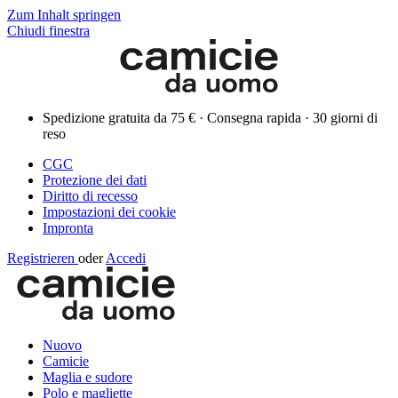
Zum Inhalt springen
Chiudi finestra
Spedizione gratuita da 75 € · Consegna rapida · 30 giorni di
reso
CGC
Protezione dei dati
Diritto di recesso
Impostazioni dei cookie
Impronta
Registrieren
oder
Accedi
Nuovo
Camicie
Maglia e sudore
Polo e magliette