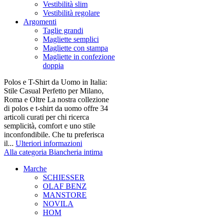
Vestibilità slim
Vestibilità regolare
Argomenti
Taglie grandi
Magliette semplici
Magliette con stampa
Magliette in confezione
doppia
Polos e T-Shirt da Uomo in Italia:
Stile Casual Perfetto per Milano,
Roma e Oltre La nostra collezione
di polos e t-shirt da uomo offre 34
articoli curati per chi ricerca
semplicità, comfort e uno stile
inconfondibile. Che tu preferisca
il...
Ulteriori informazioni
Alla categoria Biancheria intima
Marche
SCHIESSER
OLAF BENZ
MANSTORE
NOVILA
HOM