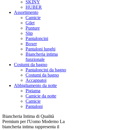
SKINY
HUBER
Assortimento
Camicie
Gilet
Punture
Slip
Pantaloncini
Boxer
Pantaloni lunghi
Biancheria intima
funzionale
Costumi da bagno
Pantaloncini da bagno
Costumi da bagno
Accappatoi
Abbigliamento da notte
Pigiama
Camicie da notte
Camicie
Pantaloni
Biancheria Intima di Qualità
Premium per l'Uomo Moderno La
biancheria intima rappresenta il