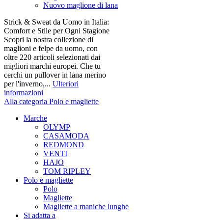
Nuovo maglione di lana
Strick & Sweat da Uomo in Italia:
Comfort e Stile per Ogni Stagione
Scopri la nostra collezione di
maglioni e felpe da uomo, con
oltre 220 articoli selezionati dai
migliori marchi europei. Che tu
cerchi un pullover in lana merino
per l'inverno,...
Ulteriori
informazioni
Alla categoria Polo e magliette
Marche
OLYMP
CASAMODA
REDMOND
VENTI
HAJO
TOM RIPLEY
Polo e magliette
Polo
Magliette
Magliette a maniche lunghe
Si adatta a