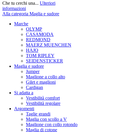
Che tu cerchi una...
Ulteriori
informazioni
Alla categoria Maglia e sudore
Marche
OLYMP
CASAMODA
REDMOND
MAERZ MUENCHEN
HAJO
TOM RIPLEY
SEIDENSTICKER
Maglia e sudore
Jumper
Maglione a collo alto
Gilet e maglioni
Cardigan
Si adatta a
Vestibilità comfort
Vestibilità regolare
Argomenti
Taglie grandi
Maglia con scollo a V
Maglione con collo rotondo
Maglia di cotone