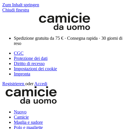
Zum Inhalt springen
Chiudi finestra
Spedizione gratuita da 75 € · Consegna rapida · 30 giorni di
reso
CGC
Protezione dei dati
Diritto di recesso
Impostazioni dei cookie
Impronta
Registrieren
oder
Accedi
Nuovo
Camicie
Maglia e sudore
Polo e magliette