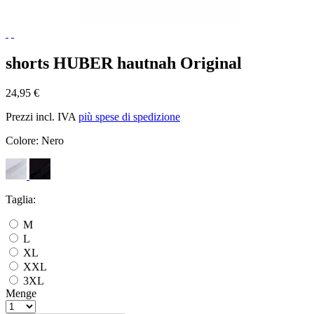
shorts HUBER hautnah Original
24,95 €
Prezzi incl. IVA
più spese di spedizione
Colore:
Nero
Taglia:
M
L
XL
XXL
3XL
Menge