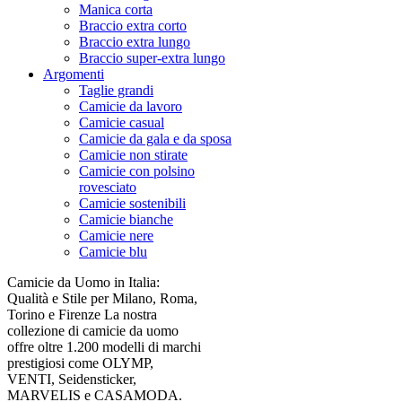
Manica corta
Braccio extra corto
Braccio extra lungo
Braccio super-extra lungo
Argomenti
Taglie grandi
Camicie da lavoro
Camicie casual
Camicie da gala e da sposa
Camicie non stirate
Camicie con polsino
rovesciato
Camicie sostenibili
Camicie bianche
Camicie nere
Camicie blu
Camicie da Uomo in Italia:
Qualità e Stile per Milano, Roma,
Torino e Firenze La nostra
collezione di camicie da uomo
offre oltre 1.200 modelli di marchi
prestigiosi come OLYMP,
VENTI, Seidensticker,
MARVELIS e CASAMODA.