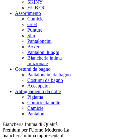
SKINY
HUBER
Assortimento
Camicie
Gilet
Punture
Slip
Pantaloncini
Boxer
Pantaloni lunghi
Biancheria intima
funzionale
Costumi da bagno
Pantaloncini da bagno
Costumi da bagno
Accappatoi
Abbigliamento da notte
Pigiama
Camicie da notte
Camicie
Pantaloni
Biancheria Intima di Qualità
Premium per l'Uomo Moderno La
biancheria intima rappresenta il