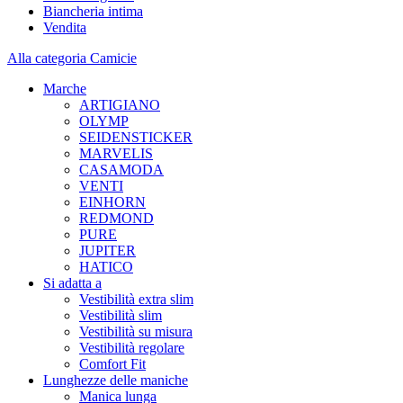
Biancheria intima
Vendita
Alla categoria Camicie
Marche
ARTIGIANO
OLYMP
SEIDENSTICKER
MARVELIS
CASAMODA
VENTI
EINHORN
REDMOND
PURE
JUPITER
HATICO
Si adatta a
Vestibilità extra slim
Vestibilità slim
Vestibilità su misura
Vestibilità regolare
Comfort Fit
Lunghezze delle maniche
Manica lunga