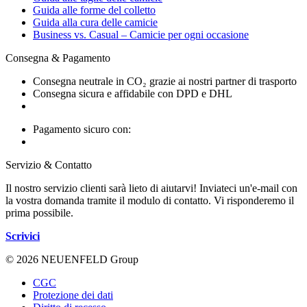
Guida alle forme del colletto
Guida alla cura delle camicie
Business vs. Casual – Camicie per ogni occasione
Consegna & Pagamento
Consegna neutrale in CO₂ grazie ai nostri partner di trasporto
Consegna sicura e affidabile con DPD e DHL
Pagamento sicuro con:
Servizio & Contatto
Il nostro servizio clienti sarà lieto di aiutarvi! Inviateci un'e-mail con
la vostra domanda tramite il modulo di contatto. Vi risponderemo il
prima possibile.
Scrivici
© 2026 NEUENFELD Group
CGC
Protezione dei dati