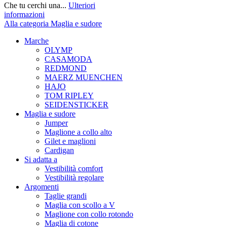
Che tu cerchi una...
Ulteriori
informazioni
Alla categoria Maglia e sudore
Marche
OLYMP
CASAMODA
REDMOND
MAERZ MUENCHEN
HAJO
TOM RIPLEY
SEIDENSTICKER
Maglia e sudore
Jumper
Maglione a collo alto
Gilet e maglioni
Cardigan
Si adatta a
Vestibilità comfort
Vestibilità regolare
Argomenti
Taglie grandi
Maglia con scollo a V
Maglione con collo rotondo
Maglia di cotone