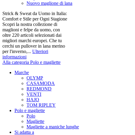
Nuovo maglione di lana
Strick & Sweat da Uomo in Italia:
Comfort e Stile per Ogni Stagione
Scopri la nostra collezione di
maglioni e felpe da uomo, con
oltre 220 articoli selezionati dai
migliori marchi europei. Che tu
cerchi un pullover in lana merino
per l'inverno,...
Ulteriori
informazioni
Alla categoria Polo e magliette
Marche
OLYMP
CASAMODA
REDMOND
VENTI
HAJO
TOM RIPLEY
Polo e magliette
Polo
Magliette
Magliette a maniche lunghe
Si adatta a