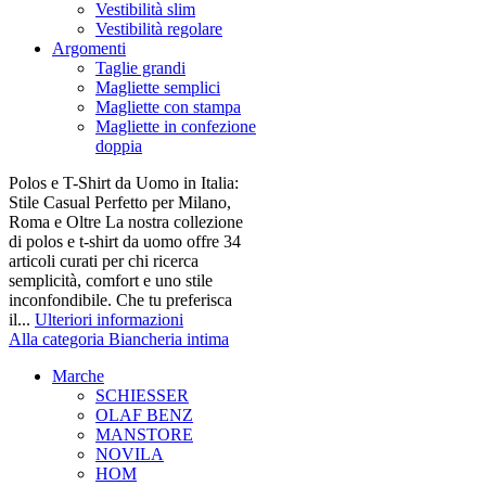
Vestibilità slim
Vestibilità regolare
Argomenti
Taglie grandi
Magliette semplici
Magliette con stampa
Magliette in confezione
doppia
Polos e T-Shirt da Uomo in Italia:
Stile Casual Perfetto per Milano,
Roma e Oltre La nostra collezione
di polos e t-shirt da uomo offre 34
articoli curati per chi ricerca
semplicità, comfort e uno stile
inconfondibile. Che tu preferisca
il...
Ulteriori informazioni
Alla categoria Biancheria intima
Marche
SCHIESSER
OLAF BENZ
MANSTORE
NOVILA
HOM