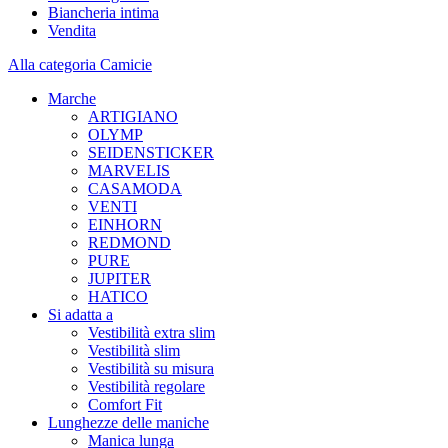
Biancheria intima
Vendita
Alla categoria Camicie
Marche
ARTIGIANO
OLYMP
SEIDENSTICKER
MARVELIS
CASAMODA
VENTI
EINHORN
REDMOND
PURE
JUPITER
HATICO
Si adatta a
Vestibilità extra slim
Vestibilità slim
Vestibilità su misura
Vestibilità regolare
Comfort Fit
Lunghezze delle maniche
Manica lunga