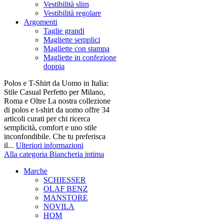
Vestibilità slim
Vestibilità regolare
Argomenti
Taglie grandi
Magliette semplici
Magliette con stampa
Magliette in confezione
doppia
Polos e T-Shirt da Uomo in Italia:
Stile Casual Perfetto per Milano,
Roma e Oltre La nostra collezione
di polos e t-shirt da uomo offre 34
articoli curati per chi ricerca
semplicità, comfort e uno stile
inconfondibile. Che tu preferisca
il...
Ulteriori informazioni
Alla categoria Biancheria intima
Marche
SCHIESSER
OLAF BENZ
MANSTORE
NOVILA
HOM