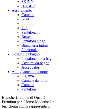
SKINY
HUBER
Assortimento
Camicie
Gilet
Punture
Slip
Pantaloncini
Boxer
Pantaloni lunghi
Biancheria intima
funzionale
Costumi da bagno
Pantaloncini da bagno
Costumi da bagno
Accappatoi
Abbigliamento da notte
Pigiama
Camicie da notte
Camicie
Pantaloni
Biancheria Intima di Qualità
Premium per l'Uomo Moderno La
biancheria intima rappresenta il