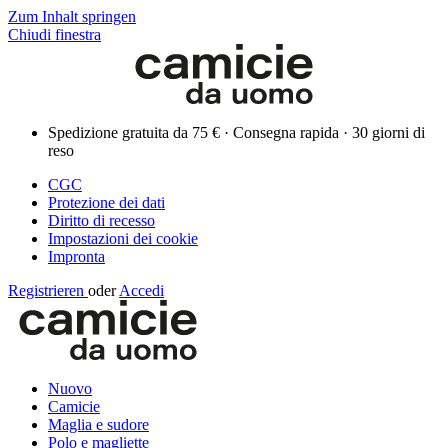
Zum Inhalt springen
Chiudi finestra
Spedizione gratuita da 75 € · Consegna rapida · 30 giorni di
reso
CGC
Protezione dei dati
Diritto di recesso
Impostazioni dei cookie
Impronta
Registrieren
oder
Accedi
Nuovo
Camicie
Maglia e sudore
Polo e magliette