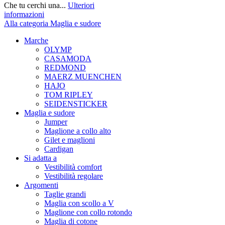
Che tu cerchi una...
Ulteriori
informazioni
Alla categoria Maglia e sudore
Marche
OLYMP
CASAMODA
REDMOND
MAERZ MUENCHEN
HAJO
TOM RIPLEY
SEIDENSTICKER
Maglia e sudore
Jumper
Maglione a collo alto
Gilet e maglioni
Cardigan
Si adatta a
Vestibilità comfort
Vestibilità regolare
Argomenti
Taglie grandi
Maglia con scollo a V
Maglione con collo rotondo
Maglia di cotone