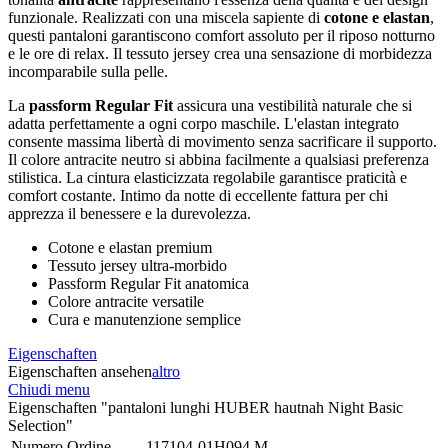
funzionale. Realizzati con una miscela sapiente di
cotone e elastan
,
questi pantaloni garantiscono comfort assoluto per il riposo notturno
e le ore di relax. Il tessuto jersey crea una sensazione di morbidezza
incomparabile sulla pelle.
La
passform Regular Fit
assicura una vestibilità naturale che si
adatta perfettamente a ogni corpo maschile. L'elastan integrato
consente massima libertà di movimento senza sacrificare il supporto.
Il colore antracite neutro si abbina facilmente a qualsiasi preferenza
stilistica. La cintura elasticizzata regolabile garantisce praticità e
comfort costante. Intimo da notte di eccellente fattura per chi
apprezza il benessere e la durevolezza.
Cotone e elastan premium
Tessuto jersey ultra-morbido
Passform Regular Fit anatomica
Colore antracite versatile
Cura e manutenzione semplice
Eigenschaften
Eigenschaften ansehen
altro
Chiudi menu
Eigenschaften "pantaloni lunghi HUBER hautnah Night Basic
Selection"
Numero Ordine
117104-01H094.M