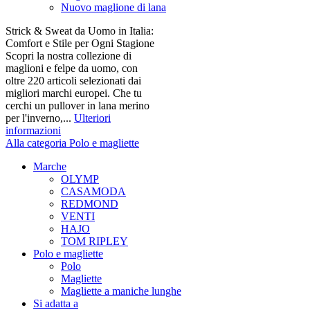
Nuovo maglione di lana
Strick & Sweat da Uomo in Italia:
Comfort e Stile per Ogni Stagione
Scopri la nostra collezione di
maglioni e felpe da uomo, con
oltre 220 articoli selezionati dai
migliori marchi europei. Che tu
cerchi un pullover in lana merino
per l'inverno,...
Ulteriori
informazioni
Alla categoria Polo e magliette
Marche
OLYMP
CASAMODA
REDMOND
VENTI
HAJO
TOM RIPLEY
Polo e magliette
Polo
Magliette
Magliette a maniche lunghe
Si adatta a