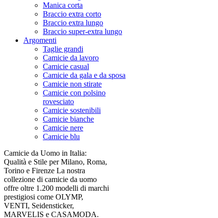
Manica corta
Braccio extra corto
Braccio extra lungo
Braccio super-extra lungo
Argomenti
Taglie grandi
Camicie da lavoro
Camicie casual
Camicie da gala e da sposa
Camicie non stirate
Camicie con polsino
rovesciato
Camicie sostenibili
Camicie bianche
Camicie nere
Camicie blu
Camicie da Uomo in Italia:
Qualità e Stile per Milano, Roma,
Torino e Firenze La nostra
collezione di camicie da uomo
offre oltre 1.200 modelli di marchi
prestigiosi come OLYMP,
VENTI, Seidensticker,
MARVELIS e CASAMODA.