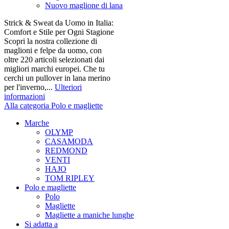
Nuovo maglione di lana
Strick & Sweat da Uomo in Italia:
Comfort e Stile per Ogni Stagione
Scopri la nostra collezione di
maglioni e felpe da uomo, con
oltre 220 articoli selezionati dai
migliori marchi europei. Che tu
cerchi un pullover in lana merino
per l'inverno,...
Ulteriori
informazioni
Alla categoria Polo e magliette
Marche
OLYMP
CASAMODA
REDMOND
VENTI
HAJO
TOM RIPLEY
Polo e magliette
Polo
Magliette
Magliette a maniche lunghe
Si adatta a