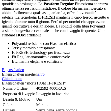
quotidiano prolungato. La
Passform Regular Fit
assicura aderenza
ottimale senza restrizioni fastidiose. Il colore blu marina ricercato si
abbina facilmente a qualsiasi guardaroba, offrendo versatilità
estetica. La tecnologia
H-FRESH
mantiene il capo fresco, asciutto e
igienico durante tutto il giorno. Perfetti per uomini che apprezzano
qualità costruttiva e design sobrio. La solidità della fibra Polyamid
assicura longevità eccezionale anche con lavaggio frequente. Uno
standard
HOM
affidabile.
Polyamid resistente con Elasthan elastico
Jersey morbido e traspirante
H-FRESH technology per freschezza
Fit Regular anatomico e confortevole
Blu marina elegante e sofisticato
Eigenschaften
Eigenschaften ansehen
altro
Chiudi menu
Eigenschaften "shorts HOM H-FRESH"
Numero Ordine
402592-4000RA.S
Proprietà di lavaggio
Lavaggio in lavatrice
Design & Motivo
Uni
Colore
Marino
Dettagli
Senza patta, senza bottone