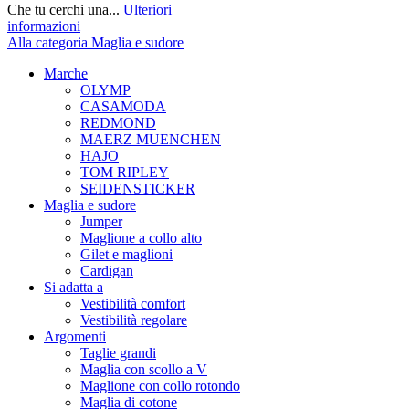
Che tu cerchi una...
Ulteriori
informazioni
Alla categoria Maglia e sudore
Marche
OLYMP
CASAMODA
REDMOND
MAERZ MUENCHEN
HAJO
TOM RIPLEY
SEIDENSTICKER
Maglia e sudore
Jumper
Maglione a collo alto
Gilet e maglioni
Cardigan
Si adatta a
Vestibilità comfort
Vestibilità regolare
Argomenti
Taglie grandi
Maglia con scollo a V
Maglione con collo rotondo
Maglia di cotone