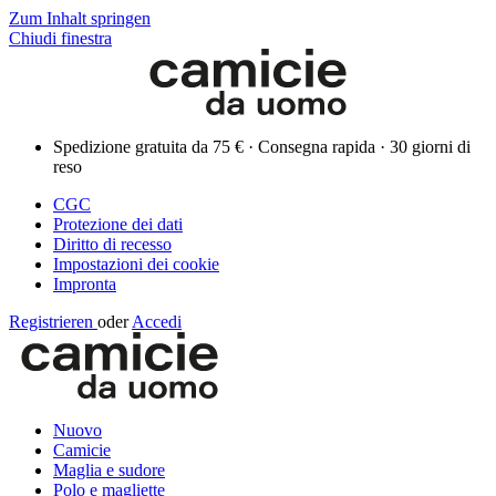
Zum Inhalt springen
Chiudi finestra
Spedizione gratuita da 75 € · Consegna rapida · 30 giorni di
reso
CGC
Protezione dei dati
Diritto di recesso
Impostazioni dei cookie
Impronta
Registrieren
oder
Accedi
Nuovo
Camicie
Maglia e sudore
Polo e magliette