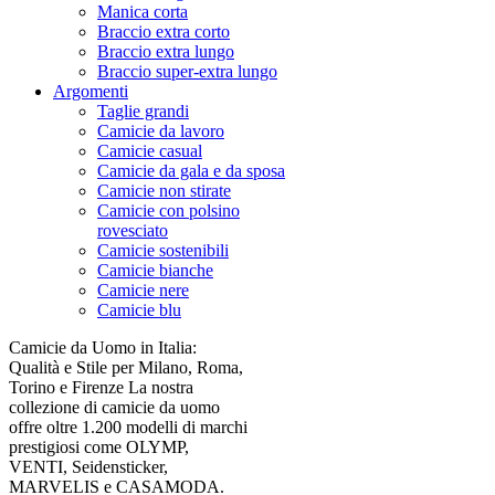
Manica corta
Braccio extra corto
Braccio extra lungo
Braccio super-extra lungo
Argomenti
Taglie grandi
Camicie da lavoro
Camicie casual
Camicie da gala e da sposa
Camicie non stirate
Camicie con polsino
rovesciato
Camicie sostenibili
Camicie bianche
Camicie nere
Camicie blu
Camicie da Uomo in Italia:
Qualità e Stile per Milano, Roma,
Torino e Firenze La nostra
collezione di camicie da uomo
offre oltre 1.200 modelli di marchi
prestigiosi come OLYMP,
VENTI, Seidensticker,
MARVELIS e CASAMODA.