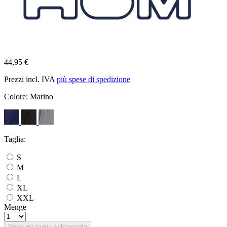
44,95 €
Prezzi incl. IVA
più spese di spedizione
Colore:
Marino
Taglia:
S
M
L
XL
XXL
Menge
Nessuna taglia selezionata