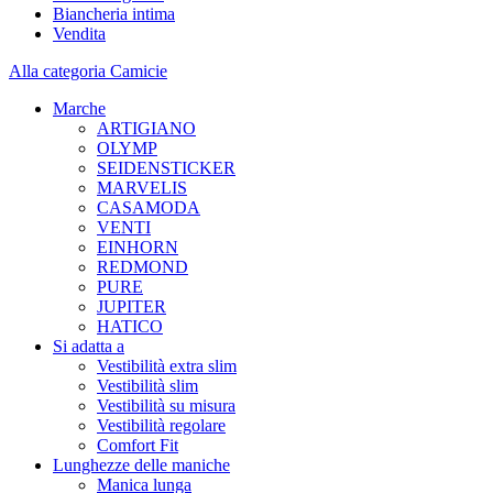
Biancheria intima
Vendita
Alla categoria Camicie
Marche
ARTIGIANO
OLYMP
SEIDENSTICKER
MARVELIS
CASAMODA
VENTI
EINHORN
REDMOND
PURE
JUPITER
HATICO
Si adatta a
Vestibilità extra slim
Vestibilità slim
Vestibilità su misura
Vestibilità regolare
Comfort Fit
Lunghezze delle maniche
Manica lunga