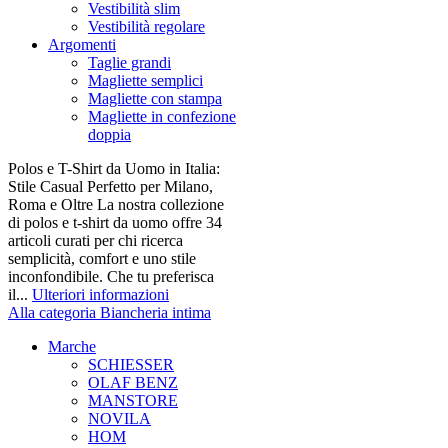
Vestibilità slim
Vestibilità regolare
Argomenti
Taglie grandi
Magliette semplici
Magliette con stampa
Magliette in confezione
doppia
Polos e T-Shirt da Uomo in Italia:
Stile Casual Perfetto per Milano,
Roma e Oltre La nostra collezione
di polos e t-shirt da uomo offre 34
articoli curati per chi ricerca
semplicità, comfort e uno stile
inconfondibile. Che tu preferisca
il...
Ulteriori informazioni
Alla categoria Biancheria intima
Marche
SCHIESSER
OLAF BENZ
MANSTORE
NOVILA
HOM