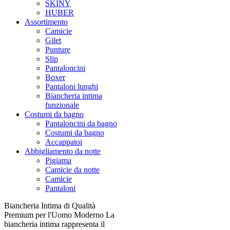
SKINY
HUBER
Assortimento
Camicie
Gilet
Punture
Slip
Pantaloncini
Boxer
Pantaloni lunghi
Biancheria intima
funzionale
Costumi da bagno
Pantaloncini da bagno
Costumi da bagno
Accappatoi
Abbigliamento da notte
Pigiama
Camicie da notte
Camicie
Pantaloni
Biancheria Intima di Qualità
Premium per l'Uomo Moderno La
biancheria intima rappresenta il