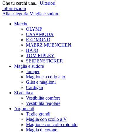
Che tu cerchi una...
Ulteriori
informazioni
Alla categoria Maglia e sudore
Marche
OLYMP
CASAMODA
REDMOND
MAERZ MUENCHEN
HAJO
TOM RIPLEY
SEIDENSTICKER
Maglia e sudore
Jumper
Maglione a collo alto
Gilet e maglioni
Cardigan
Si adatta a
Vestibilità comfort
Vestibilità regolare
Argomenti
Taglie grandi
Maglia con scollo a V
Maglione con collo rotondo
Maglia di cotone