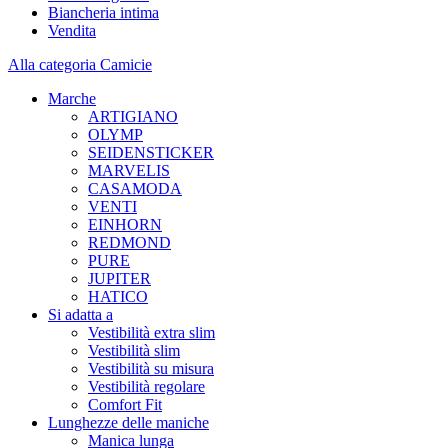
Biancheria intima
Vendita
Alla categoria Camicie
Marche
ARTIGIANO
OLYMP
SEIDENSTICKER
MARVELIS
CASAMODA
VENTI
EINHORN
REDMOND
PURE
JUPITER
HATICO
Si adatta a
Vestibilità extra slim
Vestibilità slim
Vestibilità su misura
Vestibilità regolare
Comfort Fit
Lunghezze delle maniche
Manica lunga