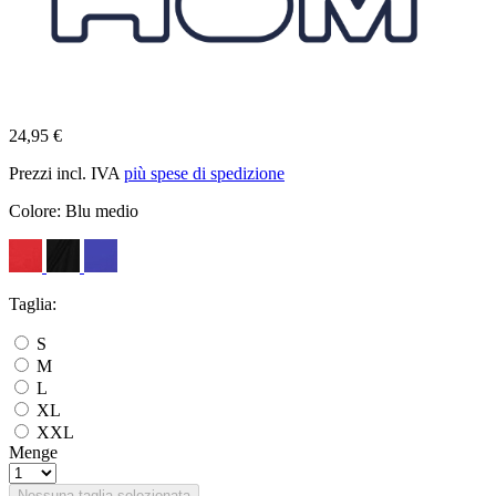
24,95 €
Prezzi incl. IVA
più spese di spedizione
Colore:
Blu medio
Taglia:
S
M
L
XL
XXL
Menge
Nessuna taglia selezionata