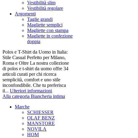
Vestibilità slim
Vestibilità regolare
Argomenti
Taglie grandi
Magliette semplici
Magliette con stampa
Magliette in confezione
doppia
Polos e T-Shirt da Uomo in Italia:
Stile Casual Perfetto per Milano,
Roma e Oltre La nostra collezione
di polos e t-shirt da uomo offre 34
articoli curati per chi ricerca
semplicità, comfort e uno stile
inconfondibile. Che tu preferisca
il...
Ulteriori informazioni
Alla categoria Biancheria intima
Marche
SCHIESSER
OLAF BENZ
MANSTORE
NOVILA
HOM