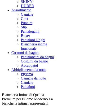
SKINY
HUBER
Assortimento
Camicie
Gilet
Punture
Slip
Pantaloncini
Boxer
Pantaloni lunghi
Biancheria intima
funzionale
Costumi da bagno
Pantaloncini da bagno
Costumi da bagno
Accappatoi
Abbigliamento da notte
Pigiama
Camicie da notte
Camicie
Pantaloni
Biancheria Intima di Qualità
Premium per l'Uomo Moderno La
biancheria intima rappresenta il