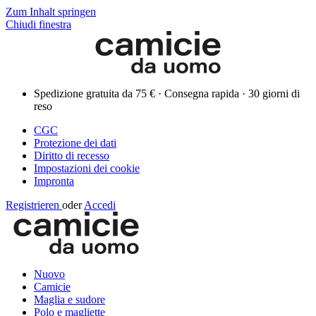
Zum Inhalt springen
Chiudi finestra
Spedizione gratuita da 75 € · Consegna rapida · 30 giorni di
reso
CGC
Protezione dei dati
Diritto di recesso
Impostazioni dei cookie
Impronta
Registrieren
oder
Accedi
Nuovo
Camicie
Maglia e sudore
Polo e magliette