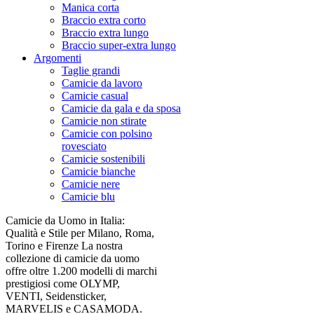
Manica corta
Braccio extra corto
Braccio extra lungo
Braccio super-extra lungo
Argomenti
Taglie grandi
Camicie da lavoro
Camicie casual
Camicie da gala e da sposa
Camicie non stirate
Camicie con polsino
rovesciato
Camicie sostenibili
Camicie bianche
Camicie nere
Camicie blu
Camicie da Uomo in Italia:
Qualità e Stile per Milano, Roma,
Torino e Firenze La nostra
collezione di camicie da uomo
offre oltre 1.200 modelli di marchi
prestigiosi come OLYMP,
VENTI, Seidensticker,
MARVELIS e CASAMODA.