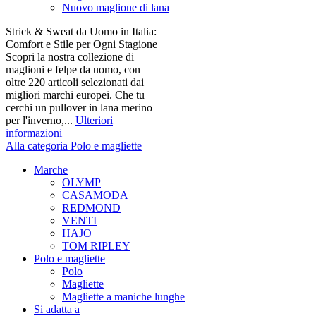
Nuovo maglione di lana
Strick & Sweat da Uomo in Italia:
Comfort e Stile per Ogni Stagione
Scopri la nostra collezione di
maglioni e felpe da uomo, con
oltre 220 articoli selezionati dai
migliori marchi europei. Che tu
cerchi un pullover in lana merino
per l'inverno,...
Ulteriori
informazioni
Alla categoria Polo e magliette
Marche
OLYMP
CASAMODA
REDMOND
VENTI
HAJO
TOM RIPLEY
Polo e magliette
Polo
Magliette
Magliette a maniche lunghe
Si adatta a