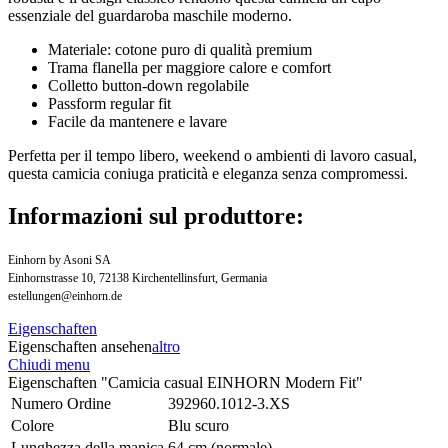
essenziale del guardaroba maschile moderno.
Materiale: cotone puro di qualità premium
Trama flanella per maggiore calore e comfort
Colletto button-down regolabile
Passform regular fit
Facile da mantenere e lavare
Perfetta per il tempo libero, weekend o ambienti di lavoro casual,
questa camicia coniuga praticità e eleganza senza compromessi.
Informazioni sul produttore:
Einhorn by Asoni SA
Einhornstrasse 10, 72138 Kirchentellinsfurt, Germania
estellungen@einhorn.de
Eigenschaften
Eigenschaften ansehen
altro
Chiudi menu
Eigenschaften "Camicia casual EINHORN Modern Fit"
Numero Ordine
392960.1012-3.XS
Colore
Blu scuro
Lunghezza della manica
64 cm (normale)