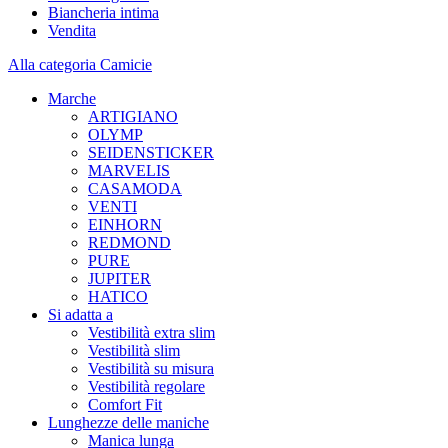
Biancheria intima
Vendita
Alla categoria Camicie
Marche
ARTIGIANO
OLYMP
SEIDENSTICKER
MARVELIS
CASAMODA
VENTI
EINHORN
REDMOND
PURE
JUPITER
HATICO
Si adatta a
Vestibilità extra slim
Vestibilità slim
Vestibilità su misura
Vestibilità regolare
Comfort Fit
Lunghezze delle maniche
Manica lunga