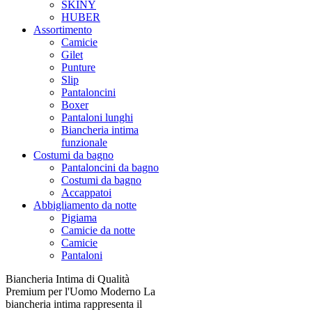
SKINY
HUBER
Assortimento
Camicie
Gilet
Punture
Slip
Pantaloncini
Boxer
Pantaloni lunghi
Biancheria intima
funzionale
Costumi da bagno
Pantaloncini da bagno
Costumi da bagno
Accappatoi
Abbigliamento da notte
Pigiama
Camicie da notte
Camicie
Pantaloni
Biancheria Intima di Qualità
Premium per l'Uomo Moderno La
biancheria intima rappresenta il