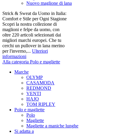
Nuovo maglione di lana
Strick & Sweat da Uomo in Italia:
Comfort e Stile per Ogni Stagione
Scopri la nostra collezione di
maglioni e felpe da uomo, con
oltre 220 articoli selezionati dai
migliori marchi europei. Che tu
cerchi un pullover in lana merino
per l'inverno,...
Ulteriori
informazioni
Alla categoria Polo e magliette
Marche
OLYMP
CASAMODA
REDMOND
VENTI
HAJO
TOM RIPLEY
Polo e magliette
Polo
Magliette
Magliette a maniche lunghe
Si adatta a