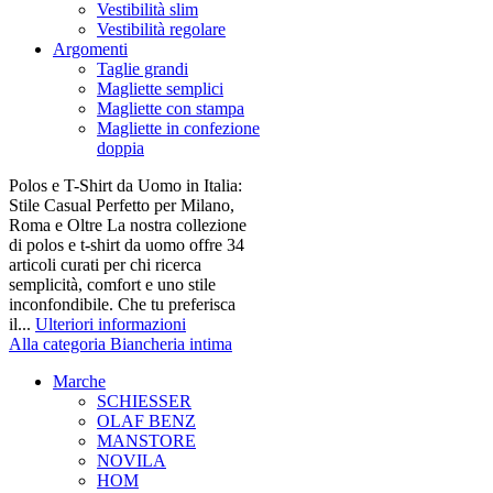
Vestibilità slim
Vestibilità regolare
Argomenti
Taglie grandi
Magliette semplici
Magliette con stampa
Magliette in confezione
doppia
Polos e T-Shirt da Uomo in Italia:
Stile Casual Perfetto per Milano,
Roma e Oltre La nostra collezione
di polos e t-shirt da uomo offre 34
articoli curati per chi ricerca
semplicità, comfort e uno stile
inconfondibile. Che tu preferisca
il...
Ulteriori informazioni
Alla categoria Biancheria intima
Marche
SCHIESSER
OLAF BENZ
MANSTORE
NOVILA
HOM