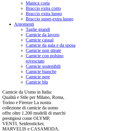
Manica corta
Braccio extra corto
Braccio extra lungo
Braccio super-extra lungo
Argomenti
Taglie grandi
Camicie da lavoro
Camicie casual
Camicie da gala e da sposa
Camicie non stirate
Camicie con polsino
rovesciato
Camicie sostenibili
Camicie bianche
Camicie nere
Camicie blu
Camicie da Uomo in Italia:
Qualità e Stile per Milano, Roma,
Torino e Firenze La nostra
collezione di camicie da uomo
offre oltre 1.200 modelli di marchi
prestigiosi come OLYMP,
VENTI, Seidensticker,
MARVELIS e CASAMODA.