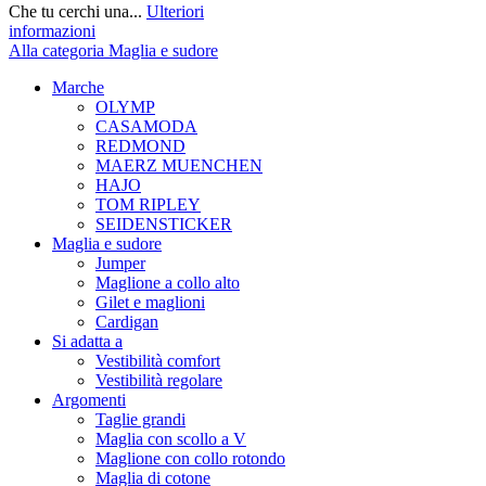
Che tu cerchi una...
Ulteriori
informazioni
Alla categoria Maglia e sudore
Marche
OLYMP
CASAMODA
REDMOND
MAERZ MUENCHEN
HAJO
TOM RIPLEY
SEIDENSTICKER
Maglia e sudore
Jumper
Maglione a collo alto
Gilet e maglioni
Cardigan
Si adatta a
Vestibilità comfort
Vestibilità regolare
Argomenti
Taglie grandi
Maglia con scollo a V
Maglione con collo rotondo
Maglia di cotone