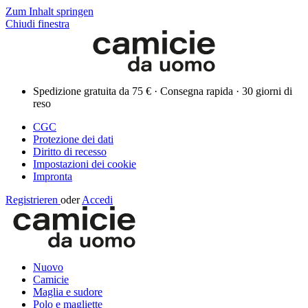
Zum Inhalt springen
Chiudi finestra
Spedizione gratuita da 75 € · Consegna rapida · 30 giorni di
reso
CGC
Protezione dei dati
Diritto di recesso
Impostazioni dei cookie
Impronta
Registrieren
oder
Accedi
Nuovo
Camicie
Maglia e sudore
Polo e magliette