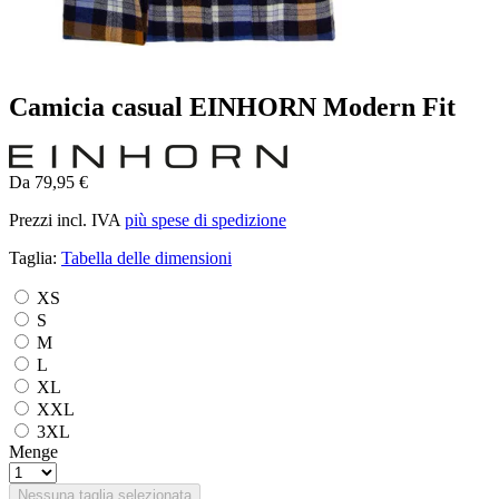
Camicia casual EINHORN Modern Fit
Da 79,95 €
Prezzi incl. IVA
più spese di spedizione
Taglia:
Tabella delle dimensioni
XS
S
M
L
XL
XXL
3XL
Menge
Nessuna taglia selezionata