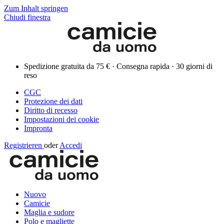
Zum Inhalt springen
Chiudi finestra
Spedizione gratuita da 75 € · Consegna rapida · 30 giorni di
reso
CGC
Protezione dei dati
Diritto di recesso
Impostazioni dei cookie
Impronta
Registrieren
oder
Accedi
Nuovo
Camicie
Maglia e sudore
Polo e magliette