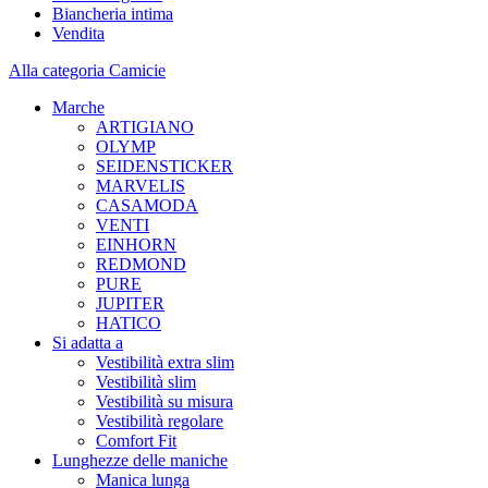
Biancheria intima
Vendita
Alla categoria Camicie
Marche
ARTIGIANO
OLYMP
SEIDENSTICKER
MARVELIS
CASAMODA
VENTI
EINHORN
REDMOND
PURE
JUPITER
HATICO
Si adatta a
Vestibilità extra slim
Vestibilità slim
Vestibilità su misura
Vestibilità regolare
Comfort Fit
Lunghezze delle maniche
Manica lunga