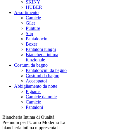
SKINY
HUBER
Assortimento
Camicie
Gilet
Punture
Slip
Pantaloncini
Boxer
Pantaloni lunghi
Biancheria intima
funzionale
Costumi da bagno
Pantaloncini da bagno
Costumi da bagno
Accappatoi
Abbigliamento da notte
Pigiama
Camicie da notte
Camicie
Pantaloni
Biancheria Intima di Qualità
Premium per l'Uomo Moderno La
biancheria intima rappresenta il