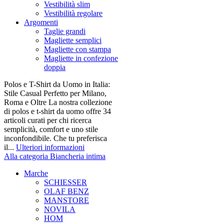
Vestibilità slim
Vestibilità regolare
Argomenti
Taglie grandi
Magliette semplici
Magliette con stampa
Magliette in confezione
doppia
Polos e T-Shirt da Uomo in Italia:
Stile Casual Perfetto per Milano,
Roma e Oltre La nostra collezione
di polos e t-shirt da uomo offre 34
articoli curati per chi ricerca
semplicità, comfort e uno stile
inconfondibile. Che tu preferisca
il...
Ulteriori informazioni
Alla categoria Biancheria intima
Marche
SCHIESSER
OLAF BENZ
MANSTORE
NOVILA
HOM