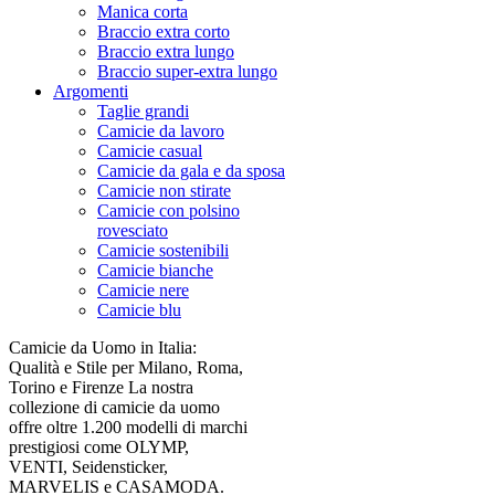
Manica corta
Braccio extra corto
Braccio extra lungo
Braccio super-extra lungo
Argomenti
Taglie grandi
Camicie da lavoro
Camicie casual
Camicie da gala e da sposa
Camicie non stirate
Camicie con polsino
rovesciato
Camicie sostenibili
Camicie bianche
Camicie nere
Camicie blu
Camicie da Uomo in Italia:
Qualità e Stile per Milano, Roma,
Torino e Firenze La nostra
collezione di camicie da uomo
offre oltre 1.200 modelli di marchi
prestigiosi come OLYMP,
VENTI, Seidensticker,
MARVELIS e CASAMODA.