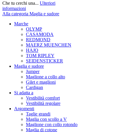
Che tu cerchi una...
Ulteriori
informazioni
Alla categoria Maglia e sudore
Marche
OLYMP
CASAMODA
REDMOND
MAERZ MUENCHEN
HAJO
TOM RIPLEY
SEIDENSTICKER
Maglia e sudore
Jumper
Maglione a collo alto
Gilet e maglioni
Cardigan
Si adatta a
Vestibilità comfort
Vestibilità regolare
Argomenti
Taglie grandi
Maglia con scollo a V
Maglione con collo rotondo
Maglia di cotone