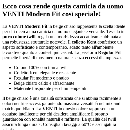
Ecco cosa rende questa camicia da uomo
VENTI Modern Fit così speciale!
La
VENTI Modern Fit
in beige chiaro rappresenta la scelta ideale
per chi ricerca una camicia da uomo elegante e versatile. Tessuta in
puro cotone twill
, regala una morbidezza accattivante abbinata a
una robustezza strutturale notevole. Il
colletto Kent
conferisce un
aspetto sofisticato e contemporaneo, adatto tanto all'ambiente
lavorativo quanto a contesti più casual. La passform
Regular Fit
permette libertà di movimento naturale senza eccessi di ampiezza.
Cotone 100% con trama twill
Colletto Kent elegante e resistente
Regular Fit moderno e pratico
Beige chiaro caldo e affascinante
Materiale traspirante per climi temperati
Il beige chiaro è una tonalità sofisticata che si abbina facilmente a
colori neutri e accesi, garantendo massima versatilità nel mix and
match quotidiano. La
VENTI
in questo colore rappresenta un
acquisto intelligente per chi desidera amplificare il proprio
guardaroba con tonalità naturali e raffinate. La qualità del twill
assicura lunga durata. Consigliati lavaggi a 60°C e asciugatura
all'aria.