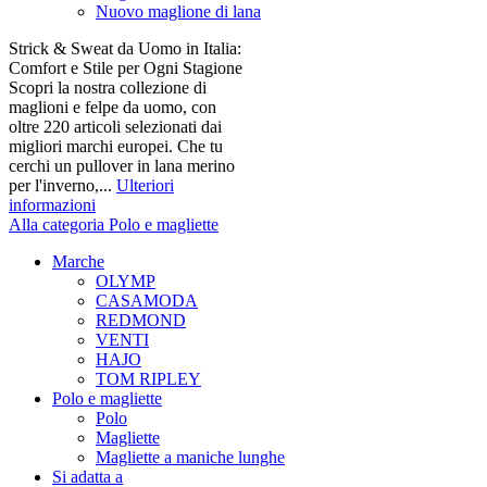
Nuovo maglione di lana
Strick & Sweat da Uomo in Italia:
Comfort e Stile per Ogni Stagione
Scopri la nostra collezione di
maglioni e felpe da uomo, con
oltre 220 articoli selezionati dai
migliori marchi europei. Che tu
cerchi un pullover in lana merino
per l'inverno,...
Ulteriori
informazioni
Alla categoria Polo e magliette
Marche
OLYMP
CASAMODA
REDMOND
VENTI
HAJO
TOM RIPLEY
Polo e magliette
Polo
Magliette
Magliette a maniche lunghe
Si adatta a