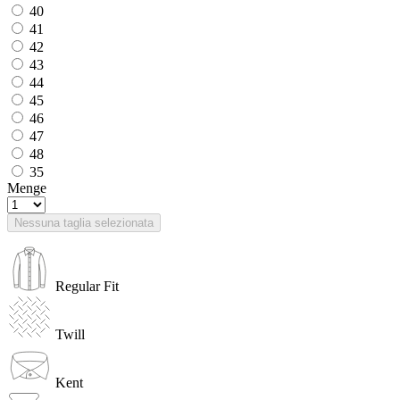
40
41
42
43
44
45
46
47
48
35
Menge
Nessuna taglia selezionata
Regular Fit
Twill
Kent