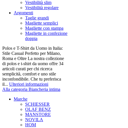
Vestibilità slim
Vestibilità regolare
Argomenti
Taglie grandi
Magliette semplici
Magliette con stampa
Magliette in confezione
doppia
Polos e T-Shirt da Uomo in Italia:
Stile Casual Perfetto per Milano,
Roma e Oltre La nostra collezione
di polos e t-shirt da uomo offre 34
articoli curati per chi ricerca
semplicità, comfort e uno stile
inconfondibile. Che tu preferisca
il...
Ulteriori informazioni
Alla categoria Biancheria intima
Marche
SCHIESSER
OLAF BENZ
MANSTORE
NOVILA
HOM