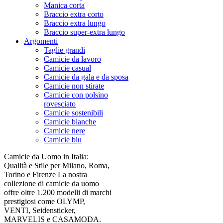
Manica corta
Braccio extra corto
Braccio extra lungo
Braccio super-extra lungo
Argomenti
Taglie grandi
Camicie da lavoro
Camicie casual
Camicie da gala e da sposa
Camicie non stirate
Camicie con polsino
rovesciato
Camicie sostenibili
Camicie bianche
Camicie nere
Camicie blu
Camicie da Uomo in Italia:
Qualità e Stile per Milano, Roma,
Torino e Firenze La nostra
collezione di camicie da uomo
offre oltre 1.200 modelli di marchi
prestigiosi come OLYMP,
VENTI, Seidensticker,
MARVELIS e CASAMODA.