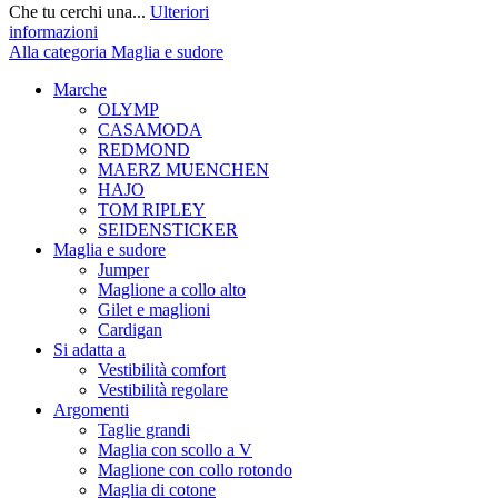
Che tu cerchi una...
Ulteriori
informazioni
Alla categoria Maglia e sudore
Marche
OLYMP
CASAMODA
REDMOND
MAERZ MUENCHEN
HAJO
TOM RIPLEY
SEIDENSTICKER
Maglia e sudore
Jumper
Maglione a collo alto
Gilet e maglioni
Cardigan
Si adatta a
Vestibilità comfort
Vestibilità regolare
Argomenti
Taglie grandi
Maglia con scollo a V
Maglione con collo rotondo
Maglia di cotone