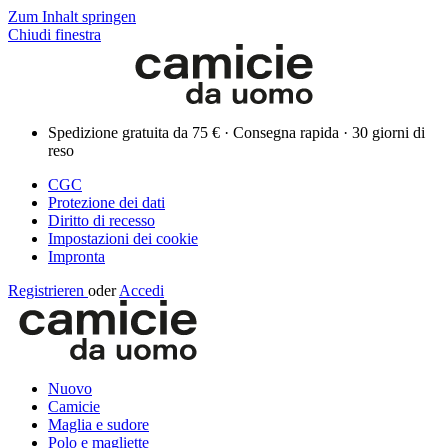
Zum Inhalt springen
Chiudi finestra
Spedizione gratuita da 75 € · Consegna rapida · 30 giorni di
reso
CGC
Protezione dei dati
Diritto di recesso
Impostazioni dei cookie
Impronta
Registrieren
oder
Accedi
Nuovo
Camicie
Maglia e sudore
Polo e magliette