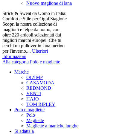
Nuovo maglione di lana
Strick & Sweat da Uomo in Italia:
Comfort e Stile per Ogni Stagione
Scopri la nostra collezione di
maglioni e felpe da uomo, con
oltre 220 articoli selezionati dai
migliori marchi europei. Che tu
cerchi un pullover in lana merino
per l'inverno,...
Ulteriori
informazioni
Alla categoria Polo e magliette
Marche
OLYMP
CASAMODA
REDMOND
VENTI
HAJO
TOM RIPLEY
Polo e magliette
Polo
Magliette
Magliette a maniche lunghe
Si adatta a