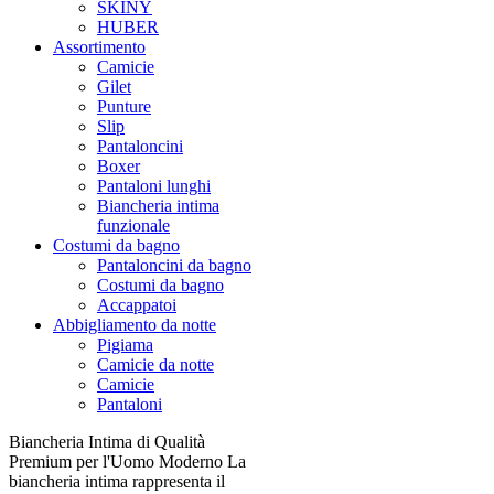
SKINY
HUBER
Assortimento
Camicie
Gilet
Punture
Slip
Pantaloncini
Boxer
Pantaloni lunghi
Biancheria intima
funzionale
Costumi da bagno
Pantaloncini da bagno
Costumi da bagno
Accappatoi
Abbigliamento da notte
Pigiama
Camicie da notte
Camicie
Pantaloni
Biancheria Intima di Qualità
Premium per l'Uomo Moderno La
biancheria intima rappresenta il