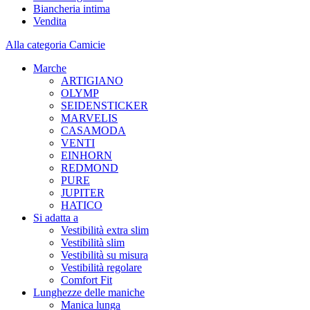
Biancheria intima
Vendita
Alla categoria Camicie
Marche
ARTIGIANO
OLYMP
SEIDENSTICKER
MARVELIS
CASAMODA
VENTI
EINHORN
REDMOND
PURE
JUPITER
HATICO
Si adatta a
Vestibilità extra slim
Vestibilità slim
Vestibilità su misura
Vestibilità regolare
Comfort Fit
Lunghezze delle maniche
Manica lunga