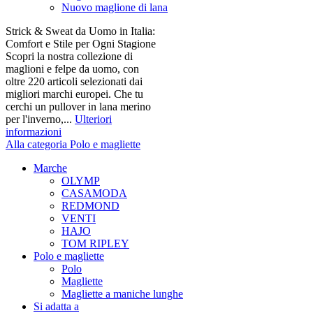
Nuovo maglione di lana
Strick & Sweat da Uomo in Italia:
Comfort e Stile per Ogni Stagione
Scopri la nostra collezione di
maglioni e felpe da uomo, con
oltre 220 articoli selezionati dai
migliori marchi europei. Che tu
cerchi un pullover in lana merino
per l'inverno,...
Ulteriori
informazioni
Alla categoria Polo e magliette
Marche
OLYMP
CASAMODA
REDMOND
VENTI
HAJO
TOM RIPLEY
Polo e magliette
Polo
Magliette
Magliette a maniche lunghe
Si adatta a