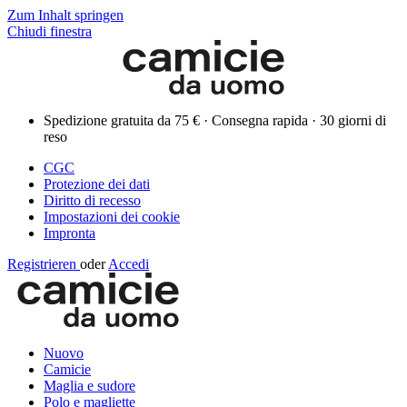
Zum Inhalt springen
Chiudi finestra
Spedizione gratuita da 75 € · Consegna rapida · 30 giorni di
reso
CGC
Protezione dei dati
Diritto di recesso
Impostazioni dei cookie
Impronta
Registrieren
oder
Accedi
Nuovo
Camicie
Maglia e sudore
Polo e magliette