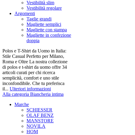
Vestibilità slim
Vestibilità regolare
Argomenti
Taglie grandi
Magliette semplici
Magliette con stampa
Magliette in confezione
doppia
Polos e T-Shirt da Uomo in Italia:
Stile Casual Perfetto per Milano,
Roma e Oltre La nostra collezione
di polos e t-shirt da uomo offre 34
articoli curati per chi ricerca
semplicità, comfort e uno stile
inconfondibile. Che tu preferisca
il...
Ulteriori informazioni
Alla categoria Biancheria intima
Marche
SCHIESSER
OLAF BENZ
MANSTORE
NOVILA
HOM