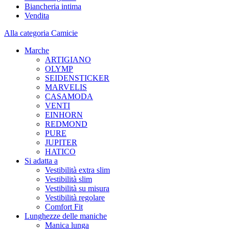
Biancheria intima
Vendita
Alla categoria Camicie
Marche
ARTIGIANO
OLYMP
SEIDENSTICKER
MARVELIS
CASAMODA
VENTI
EINHORN
REDMOND
PURE
JUPITER
HATICO
Si adatta a
Vestibilità extra slim
Vestibilità slim
Vestibilità su misura
Vestibilità regolare
Comfort Fit
Lunghezze delle maniche
Manica lunga