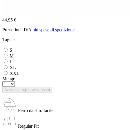
44,95 €
Prezzi incl. IVA
più spese di spedizione
Taglia:
S
M
L
XL
XXL
Menge
Nessuna taglia selezionata
Ferro da stiro facile
Regular Fit