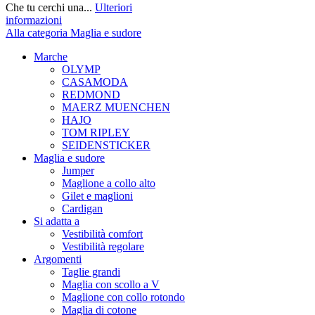
Che tu cerchi una...
Ulteriori
informazioni
Alla categoria Maglia e sudore
Marche
OLYMP
CASAMODA
REDMOND
MAERZ MUENCHEN
HAJO
TOM RIPLEY
SEIDENSTICKER
Maglia e sudore
Jumper
Maglione a collo alto
Gilet e maglioni
Cardigan
Si adatta a
Vestibilità comfort
Vestibilità regolare
Argomenti
Taglie grandi
Maglia con scollo a V
Maglione con collo rotondo
Maglia di cotone