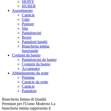
SKINY
HUBER
Assortimento
Camicie
Gilet
Punture
Slip
Pantaloncini
Boxer
Pantaloni lunghi
Biancheria intima
funzionale
Costumi da bagno
Pantaloncini da bagno
Costumi da bagno
Accappatoi
Abbigliamento da notte
Pigiama
Camicie da notte
Camicie
Pantaloni
Biancheria Intima di Qualità
Premium per l'Uomo Moderno La
biancheria intima rappresenta il