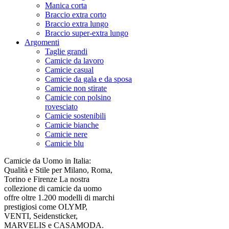
Manica corta
Braccio extra corto
Braccio extra lungo
Braccio super-extra lungo
Argomenti
Taglie grandi
Camicie da lavoro
Camicie casual
Camicie da gala e da sposa
Camicie non stirate
Camicie con polsino
rovesciato
Camicie sostenibili
Camicie bianche
Camicie nere
Camicie blu
Camicie da Uomo in Italia:
Qualità e Stile per Milano, Roma,
Torino e Firenze La nostra
collezione di camicie da uomo
offre oltre 1.200 modelli di marchi
prestigiosi come OLYMP,
VENTI, Seidensticker,
MARVELIS e CASAMODA.