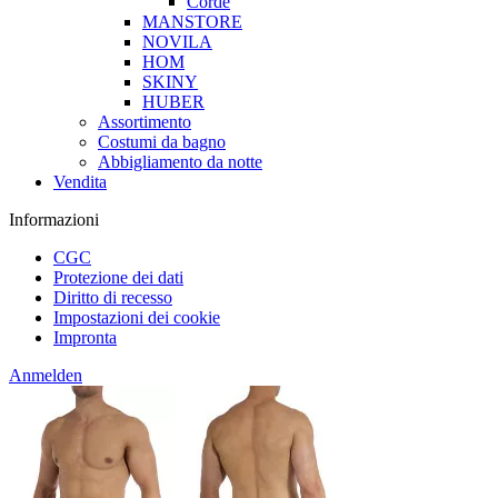
Corde
MANSTORE
NOVILA
HOM
SKINY
HUBER
Assortimento
Costumi da bagno
Abbigliamento da notte
Vendita
Informazioni
CGC
Protezione dei dati
Diritto di recesso
Impostazioni dei cookie
Impronta
Anmelden