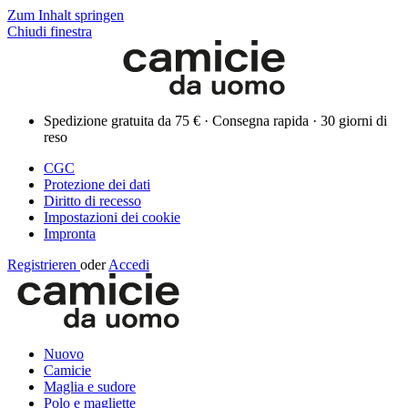
Zum Inhalt springen
Chiudi finestra
Spedizione gratuita da 75 € · Consegna rapida · 30 giorni di
reso
CGC
Protezione dei dati
Diritto di recesso
Impostazioni dei cookie
Impronta
Registrieren
oder
Accedi
Nuovo
Camicie
Maglia e sudore
Polo e magliette