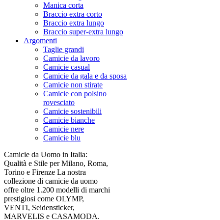
Manica corta
Braccio extra corto
Braccio extra lungo
Braccio super-extra lungo
Argomenti
Taglie grandi
Camicie da lavoro
Camicie casual
Camicie da gala e da sposa
Camicie non stirate
Camicie con polsino
rovesciato
Camicie sostenibili
Camicie bianche
Camicie nere
Camicie blu
Camicie da Uomo in Italia:
Qualità e Stile per Milano, Roma,
Torino e Firenze La nostra
collezione di camicie da uomo
offre oltre 1.200 modelli di marchi
prestigiosi come OLYMP,
VENTI, Seidensticker,
MARVELIS e CASAMODA.