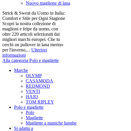
Nuovo maglione di lana
Strick & Sweat da Uomo in Italia:
Comfort e Stile per Ogni Stagione
Scopri la nostra collezione di
maglioni e felpe da uomo, con
oltre 220 articoli selezionati dai
migliori marchi europei. Che tu
cerchi un pullover in lana merino
per l'inverno,...
Ulteriori
informazioni
Alla categoria Polo e magliette
Marche
OLYMP
CASAMODA
REDMOND
VENTI
HAJO
TOM RIPLEY
Polo e magliette
Polo
Magliette
Magliette a maniche lunghe
Si adatta a