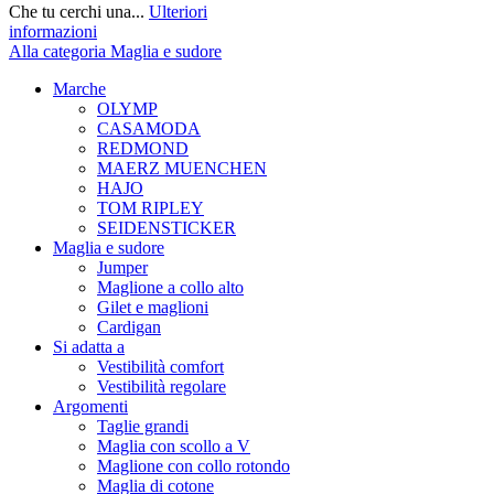
Che tu cerchi una...
Ulteriori
informazioni
Alla categoria Maglia e sudore
Marche
OLYMP
CASAMODA
REDMOND
MAERZ MUENCHEN
HAJO
TOM RIPLEY
SEIDENSTICKER
Maglia e sudore
Jumper
Maglione a collo alto
Gilet e maglioni
Cardigan
Si adatta a
Vestibilità comfort
Vestibilità regolare
Argomenti
Taglie grandi
Maglia con scollo a V
Maglione con collo rotondo
Maglia di cotone