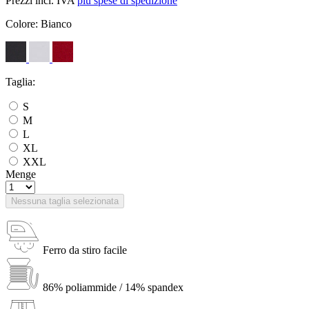
Prezzi incl. IVA
più spese di spedizione
Colore:
Bianco
Taglia:
S
M
L
XL
XXL
Menge
Nessuna taglia selezionata
Ferro da stiro facile
86% poliammide / 14% spandex