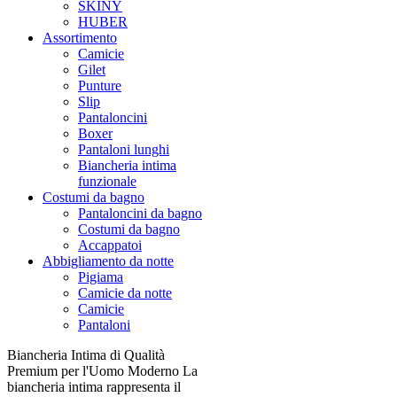
SKINY
HUBER
Assortimento
Camicie
Gilet
Punture
Slip
Pantaloncini
Boxer
Pantaloni lunghi
Biancheria intima
funzionale
Costumi da bagno
Pantaloncini da bagno
Costumi da bagno
Accappatoi
Abbigliamento da notte
Pigiama
Camicie da notte
Camicie
Pantaloni
Biancheria Intima di Qualità
Premium per l'Uomo Moderno La
biancheria intima rappresenta il