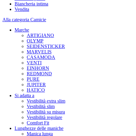
Biancheria intima
Vendita
Alla categoria Camicie
Marche
ARTIGIANO
OLYMP
SEIDENSTICKER
MARVELIS
CASAMODA
VENTI
EINHORN
REDMOND
PURE
JUPITER
HATICO
Si adatta a
Vestibilità extra slim
Vestibilità slim
Vestibilità su misura
Vestibilità regolare
Comfort Fit
Lunghezze delle maniche
Manica lunga