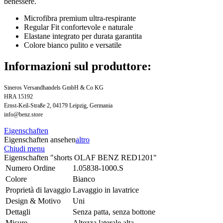
benessere.
Microfibra premium ultra-respirante
Regular Fit confortevole e naturale
Elastane integrato per durata garantita
Colore bianco pulito e versatile
Informazioni sul produttore:
Sineros Versandhandels GmbH & Co KG
HRA 15192
Ernst-Keil-Straße 2, 04179 Leipzig, Germania
info@benz.store
Eigenschaften
Eigenschaften ansehen
altro
Chiudi menu
Eigenschaften "shorts OLAF BENZ RED1201"
Numero Ordine
1.05838-1000.S
Colore
Bianco
Proprietà di lavaggio
Lavaggio in lavatrice
Design & Motivo
Uni
Dettagli
Senza patta, senza bottone
Misure
Altezza laterale alta