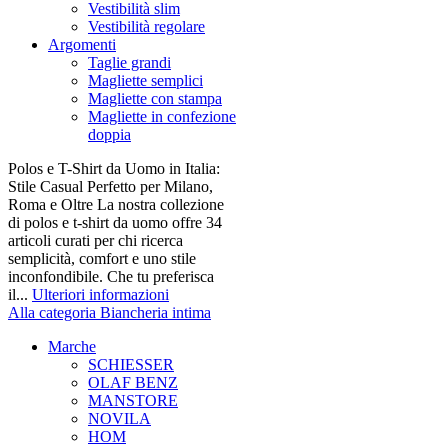
Vestibilità slim
Vestibilità regolare
Argomenti
Taglie grandi
Magliette semplici
Magliette con stampa
Magliette in confezione
doppia
Polos e T-Shirt da Uomo in Italia:
Stile Casual Perfetto per Milano,
Roma e Oltre La nostra collezione
di polos e t-shirt da uomo offre 34
articoli curati per chi ricerca
semplicità, comfort e uno stile
inconfondibile. Che tu preferisca
il...
Ulteriori informazioni
Alla categoria Biancheria intima
Marche
SCHIESSER
OLAF BENZ
MANSTORE
NOVILA
HOM