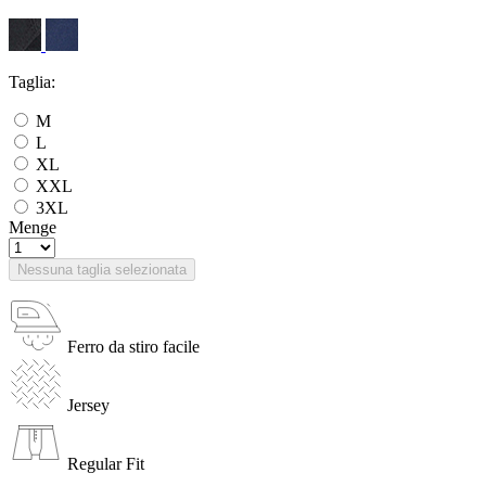
Taglia:
M
L
XL
XXL
3XL
Menge
Nessuna taglia selezionata
Ferro da stiro facile
Jersey
Regular Fit