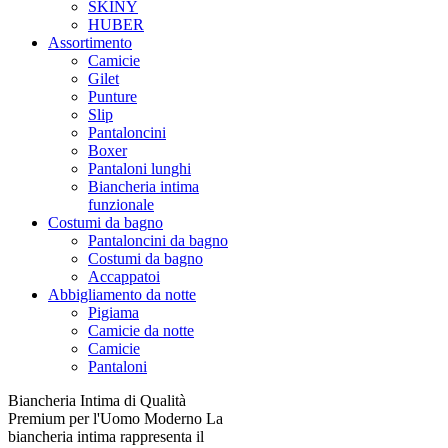
SKINY
HUBER
Assortimento
Camicie
Gilet
Punture
Slip
Pantaloncini
Boxer
Pantaloni lunghi
Biancheria intima
funzionale
Costumi da bagno
Pantaloncini da bagno
Costumi da bagno
Accappatoi
Abbigliamento da notte
Pigiama
Camicie da notte
Camicie
Pantaloni
Biancheria Intima di Qualità
Premium per l'Uomo Moderno La
biancheria intima rappresenta il