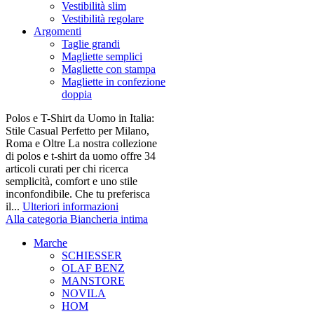
Vestibilità slim
Vestibilità regolare
Argomenti
Taglie grandi
Magliette semplici
Magliette con stampa
Magliette in confezione
doppia
Polos e T-Shirt da Uomo in Italia:
Stile Casual Perfetto per Milano,
Roma e Oltre La nostra collezione
di polos e t-shirt da uomo offre 34
articoli curati per chi ricerca
semplicità, comfort e uno stile
inconfondibile. Che tu preferisca
il...
Ulteriori informazioni
Alla categoria Biancheria intima
Marche
SCHIESSER
OLAF BENZ
MANSTORE
NOVILA
HOM