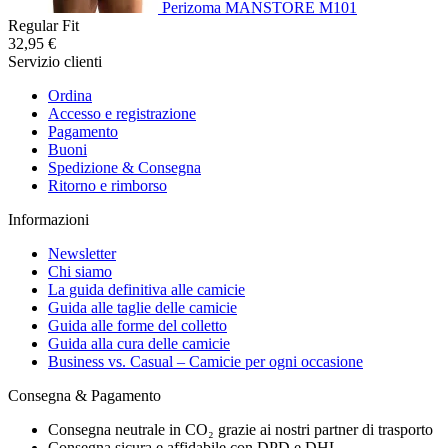
Perizoma MANSTORE M101
Regular Fit
32,95 €
Servizio clienti
Ordina
Accesso e registrazione
Pagamento
Buoni
Spedizione & Consegna
Ritorno e rimborso
Informazioni
Newsletter
Chi siamo
La guida definitiva alle camicie
Guida alle taglie delle camicie
Guida alle forme del colletto
Guida alla cura delle camicie
Business vs. Casual – Camicie per ogni occasione
Consegna & Pagamento
Consegna neutrale in CO₂ grazie ai nostri partner di trasporto
Consegna sicura e affidabile con DPD e DHL