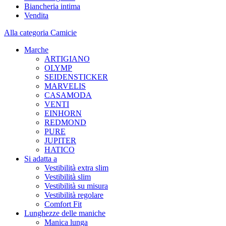
Biancheria intima
Vendita
Alla categoria Camicie
Marche
ARTIGIANO
OLYMP
SEIDENSTICKER
MARVELIS
CASAMODA
VENTI
EINHORN
REDMOND
PURE
JUPITER
HATICO
Si adatta a
Vestibilità extra slim
Vestibilità slim
Vestibilità su misura
Vestibilità regolare
Comfort Fit
Lunghezze delle maniche
Manica lunga