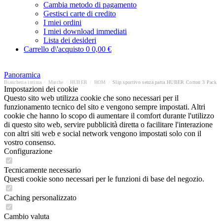
Cambia metodo di pagamento
Gestisci carte di credito
I miei ordini
I miei download immediati
Lista dei desideri
Carrello d\'acquisto
0
0,00 €
Panoramica
Biancheria intima
/
Marche
/
HUBER
/
HOM
/
Slip sportivo senza patta HUBER Cotton 3 Pack
Impostazioni dei cookie
Questo sito web utilizza cookie che sono necessari per il
funzionamento tecnico del sito e vengono sempre impostati. Altri
cookie che hanno lo scopo di aumentare il comfort durante l'utilizzo
di questo sito web, servire pubblicità diretta o facilitare l'interazione
con altri siti web e social network vengono impostati solo con il
vostro consenso.
Configurazione
Tecnicamente necessario
Questi cookie sono necessari per le funzioni di base del negozio.
Caching personalizzato
Cambio valuta