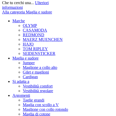
Che tu cerchi una...
Ulteriori
informazioni
Alla categoria Maglia e sudore
Marche
OLYMP
CASAMODA
REDMOND
MAERZ MUENCHEN
HAJO
TOM RIPLEY
SEIDENSTICKER
Maglia e sudore
Jumper
Maglione a collo alto
Gilet e maglioni
Cardigan
Si adatta a
Vestibilità comfort
Vestibilità regolare
Argomenti
Taglie grandi
Maglia con scollo a V
Maglione con collo rotondo
Maglia di cotone