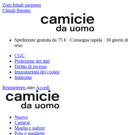
Zum Inhalt springen
Chiudi finestra
Spedizione gratuita da 75 € · Consegna rapida · 30 giorni di
reso
CGC
Protezione dei dati
Diritto di recesso
Impostazioni dei cookie
Impronta
Registrieren
oder
Accedi
Nuovo
Camicie
Maglia e sudore
Polo e magliette