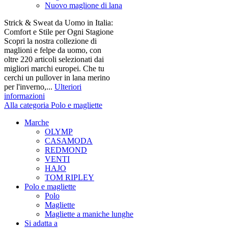
Nuovo maglione di lana
Strick & Sweat da Uomo in Italia:
Comfort e Stile per Ogni Stagione
Scopri la nostra collezione di
maglioni e felpe da uomo, con
oltre 220 articoli selezionati dai
migliori marchi europei. Che tu
cerchi un pullover in lana merino
per l'inverno,...
Ulteriori
informazioni
Alla categoria Polo e magliette
Marche
OLYMP
CASAMODA
REDMOND
VENTI
HAJO
TOM RIPLEY
Polo e magliette
Polo
Magliette
Magliette a maniche lunghe
Si adatta a