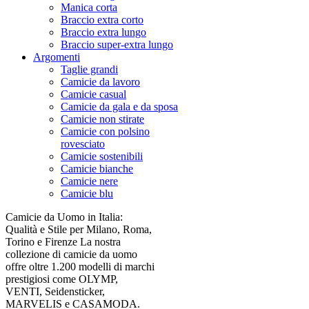
Manica corta
Braccio extra corto
Braccio extra lungo
Braccio super-extra lungo
Argomenti
Taglie grandi
Camicie da lavoro
Camicie casual
Camicie da gala e da sposa
Camicie non stirate
Camicie con polsino
rovesciato
Camicie sostenibili
Camicie bianche
Camicie nere
Camicie blu
Camicie da Uomo in Italia:
Qualità e Stile per Milano, Roma,
Torino e Firenze La nostra
collezione di camicie da uomo
offre oltre 1.200 modelli di marchi
prestigiosi come OLYMP,
VENTI, Seidensticker,
MARVELIS e CASAMODA.