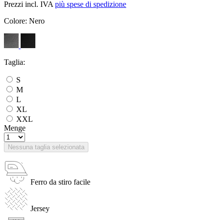
Prezzi incl. IVA
più spese di spedizione
Colore:
Nero
Taglia:
S
M
L
XL
XXL
Menge
Nessuna taglia selezionata
Ferro da stiro facile
Jersey