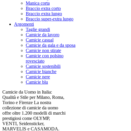
Manica corta
Braccio extra corto
Braccio extra lungo
Braccio super-extra lungo
Argomenti
Taglie grandi
Camicie da lavoro
Camicie casual
Camicie da gala e da sposa
Camicie non stirate
Camicie con polsino
rovesciato
Camicie sostenibili
Camicie bianche
Camicie nere
Camicie blu
Camicie da Uomo in Italia:
Qualità e Stile per Milano, Roma,
Torino e Firenze La nostra
collezione di camicie da uomo
offre oltre 1.200 modelli di marchi
prestigiosi come OLYMP,
VENTI, Seidensticker,
MARVELIS e CASAMODA.