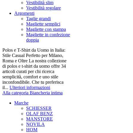
Vestibilità slim
Vestibilità regolare
Argomenti
Taglie grandi
Magliette semplici
Magliette con stampa
Magliette in confezione
doppia
Polos e T-Shirt da Uomo in Italia:
Stile Casual Perfetto per Milano,
Roma e Oltre La nostra collezione
di polos e t-shirt da uomo offre 34
articoli curati per chi ricerca
semplicità, comfort e uno stile
inconfondibile. Che tu preferisca
il...
Ulteriori informazioni
Alla categoria Biancheria intima
Marche
SCHIESSER
OLAF BENZ
MANSTORE
NOVILA
HOM