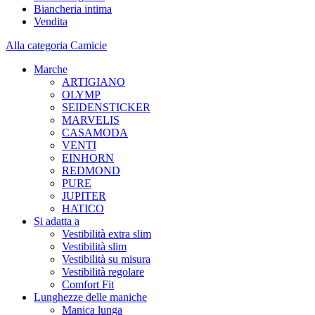
Biancheria intima
Vendita
Alla categoria Camicie
Marche
ARTIGIANO
OLYMP
SEIDENSTICKER
MARVELIS
CASAMODA
VENTI
EINHORN
REDMOND
PURE
JUPITER
HATICO
Si adatta a
Vestibilità extra slim
Vestibilità slim
Vestibilità su misura
Vestibilità regolare
Comfort Fit
Lunghezze delle maniche
Manica lunga