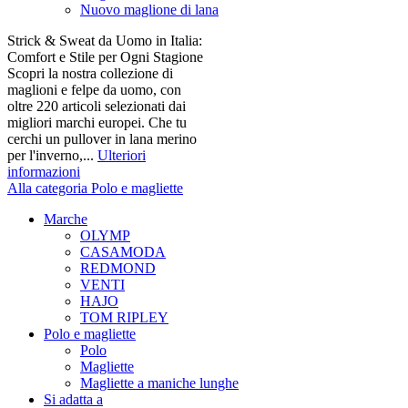
Nuovo maglione di lana
Strick & Sweat da Uomo in Italia:
Comfort e Stile per Ogni Stagione
Scopri la nostra collezione di
maglioni e felpe da uomo, con
oltre 220 articoli selezionati dai
migliori marchi europei. Che tu
cerchi un pullover in lana merino
per l'inverno,...
Ulteriori
informazioni
Alla categoria Polo e magliette
Marche
OLYMP
CASAMODA
REDMOND
VENTI
HAJO
TOM RIPLEY
Polo e magliette
Polo
Magliette
Magliette a maniche lunghe
Si adatta a