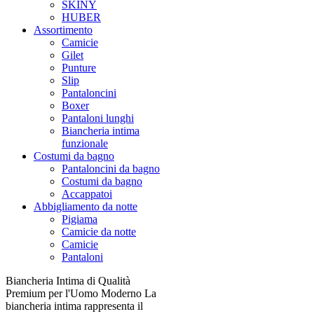
SKINY
HUBER
Assortimento
Camicie
Gilet
Punture
Slip
Pantaloncini
Boxer
Pantaloni lunghi
Biancheria intima
funzionale
Costumi da bagno
Pantaloncini da bagno
Costumi da bagno
Accappatoi
Abbigliamento da notte
Pigiama
Camicie da notte
Camicie
Pantaloni
Biancheria Intima di Qualità
Premium per l'Uomo Moderno La
biancheria intima rappresenta il