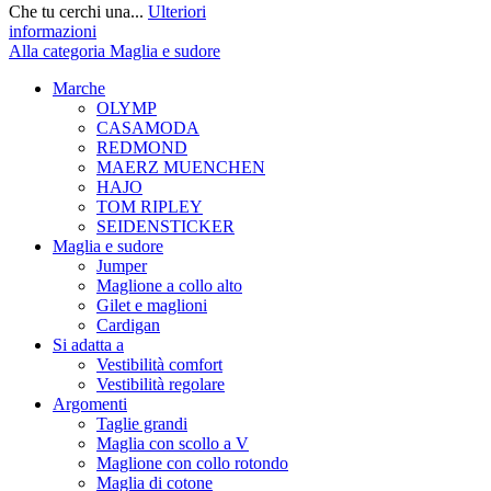
Che tu cerchi una...
Ulteriori
informazioni
Alla categoria Maglia e sudore
Marche
OLYMP
CASAMODA
REDMOND
MAERZ MUENCHEN
HAJO
TOM RIPLEY
SEIDENSTICKER
Maglia e sudore
Jumper
Maglione a collo alto
Gilet e maglioni
Cardigan
Si adatta a
Vestibilità comfort
Vestibilità regolare
Argomenti
Taglie grandi
Maglia con scollo a V
Maglione con collo rotondo
Maglia di cotone