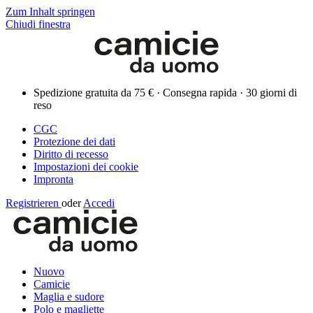
Zum Inhalt springen
Chiudi finestra
Spedizione gratuita da 75 € · Consegna rapida · 30 giorni di
reso
CGC
Protezione dei dati
Diritto di recesso
Impostazioni dei cookie
Impronta
Registrieren
oder
Accedi
Nuovo
Camicie
Maglia e sudore
Polo e magliette