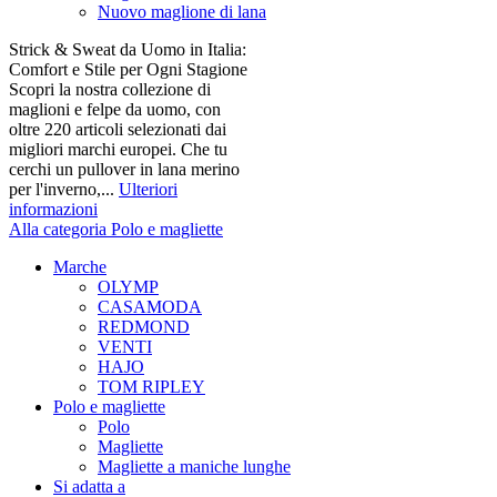
Nuovo maglione di lana
Strick & Sweat da Uomo in Italia:
Comfort e Stile per Ogni Stagione
Scopri la nostra collezione di
maglioni e felpe da uomo, con
oltre 220 articoli selezionati dai
migliori marchi europei. Che tu
cerchi un pullover in lana merino
per l'inverno,...
Ulteriori
informazioni
Alla categoria Polo e magliette
Marche
OLYMP
CASAMODA
REDMOND
VENTI
HAJO
TOM RIPLEY
Polo e magliette
Polo
Magliette
Magliette a maniche lunghe
Si adatta a