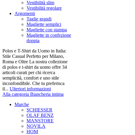
Vestibilità slim
Vestibilità regolare
Argomenti
Taglie grandi
Magliette semplici
Magliette con stampa
Magliette in confezione
doppia
Polos e T-Shirt da Uomo in Italia:
Stile Casual Perfetto per Milano,
Roma e Oltre La nostra collezione
di polos e t-shirt da uomo offre 34
articoli curati per chi ricerca
semplicità, comfort e uno stile
inconfondibile. Che tu preferisca
il...
Ulteriori informazioni
Alla categoria Biancheria intima
Marche
SCHIESSER
OLAF BENZ
MANSTORE
NOVILA
HOM