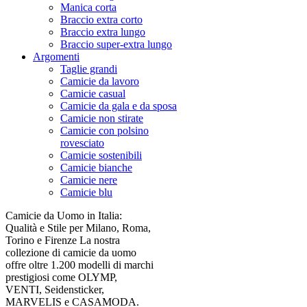
Manica corta
Braccio extra corto
Braccio extra lungo
Braccio super-extra lungo
Argomenti
Taglie grandi
Camicie da lavoro
Camicie casual
Camicie da gala e da sposa
Camicie non stirate
Camicie con polsino
rovesciato
Camicie sostenibili
Camicie bianche
Camicie nere
Camicie blu
Camicie da Uomo in Italia:
Qualità e Stile per Milano, Roma,
Torino e Firenze La nostra
collezione di camicie da uomo
offre oltre 1.200 modelli di marchi
prestigiosi come OLYMP,
VENTI, Seidensticker,
MARVELIS e CASAMODA.