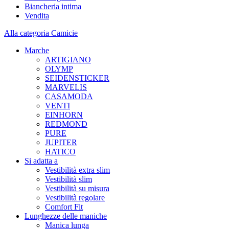
Biancheria intima
Vendita
Alla categoria Camicie
Marche
ARTIGIANO
OLYMP
SEIDENSTICKER
MARVELIS
CASAMODA
VENTI
EINHORN
REDMOND
PURE
JUPITER
HATICO
Si adatta a
Vestibilità extra slim
Vestibilità slim
Vestibilità su misura
Vestibilità regolare
Comfort Fit
Lunghezze delle maniche
Manica lunga