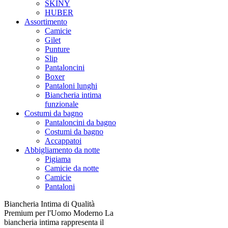
SKINY
HUBER
Assortimento
Camicie
Gilet
Punture
Slip
Pantaloncini
Boxer
Pantaloni lunghi
Biancheria intima
funzionale
Costumi da bagno
Pantaloncini da bagno
Costumi da bagno
Accappatoi
Abbigliamento da notte
Pigiama
Camicie da notte
Camicie
Pantaloni
Biancheria Intima di Qualità
Premium per l'Uomo Moderno La
biancheria intima rappresenta il