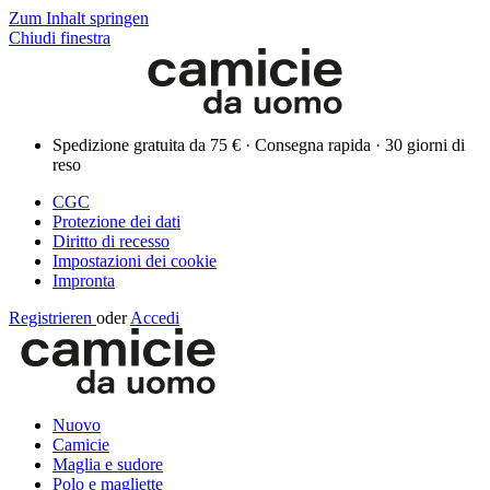
Zum Inhalt springen
Chiudi finestra
Spedizione gratuita da 75 € · Consegna rapida · 30 giorni di
reso
CGC
Protezione dei dati
Diritto di recesso
Impostazioni dei cookie
Impronta
Registrieren
oder
Accedi
Nuovo
Camicie
Maglia e sudore
Polo e magliette