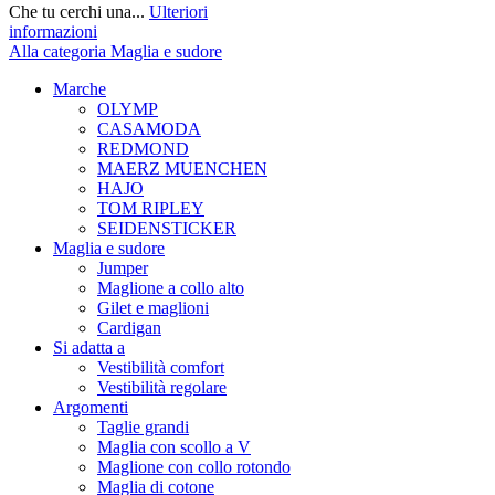
Che tu cerchi una...
Ulteriori
informazioni
Alla categoria Maglia e sudore
Marche
OLYMP
CASAMODA
REDMOND
MAERZ MUENCHEN
HAJO
TOM RIPLEY
SEIDENSTICKER
Maglia e sudore
Jumper
Maglione a collo alto
Gilet e maglioni
Cardigan
Si adatta a
Vestibilità comfort
Vestibilità regolare
Argomenti
Taglie grandi
Maglia con scollo a V
Maglione con collo rotondo
Maglia di cotone