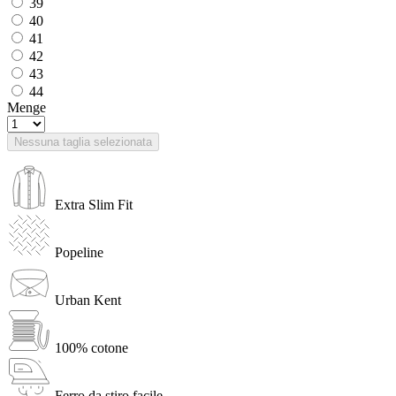
39
40
41
42
43
44
Menge
Nessuna taglia selezionata
Extra Slim Fit
Popeline
Urban Kent
100% cotone
Ferro da stiro facile