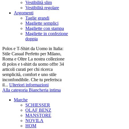
Vestibilità slim
Vestibilità regolare
Argomenti
Taglie grandi
Magliette semplici
Magliette con stampa
Magliette in confezione
doppia
Polos e T-Shirt da Uomo in Italia:
Stile Casual Perfetto per Milano,
Roma e Oltre La nostra collezione
di polos e t-shirt da uomo offre 34
articoli curati per chi ricerca
semplicità, comfort e uno stile
inconfondibile. Che tu preferisca
il...
Ulteriori informazioni
Alla categoria Biancheria intima
Marche
SCHIESSER
OLAF BENZ
MANSTORE
NOVILA
HOM