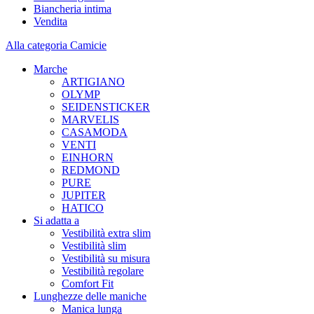
Biancheria intima
Vendita
Alla categoria Camicie
Marche
ARTIGIANO
OLYMP
SEIDENSTICKER
MARVELIS
CASAMODA
VENTI
EINHORN
REDMOND
PURE
JUPITER
HATICO
Si adatta a
Vestibilità extra slim
Vestibilità slim
Vestibilità su misura
Vestibilità regolare
Comfort Fit
Lunghezze delle maniche
Manica lunga