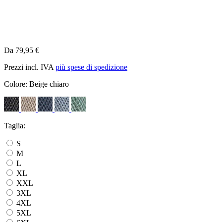
Da 79,95 €
Prezzi incl. IVA
più spese di spedizione
Colore:
Beige chiaro
Taglia:
S
M
L
XL
XXL
3XL
4XL
5XL