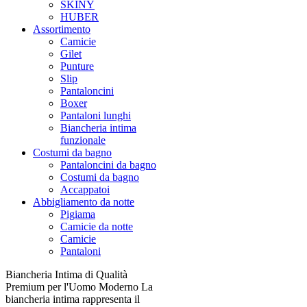
SKINY
HUBER
Assortimento
Camicie
Gilet
Punture
Slip
Pantaloncini
Boxer
Pantaloni lunghi
Biancheria intima
funzionale
Costumi da bagno
Pantaloncini da bagno
Costumi da bagno
Accappatoi
Abbigliamento da notte
Pigiama
Camicie da notte
Camicie
Pantaloni
Biancheria Intima di Qualità
Premium per l'Uomo Moderno La
biancheria intima rappresenta il