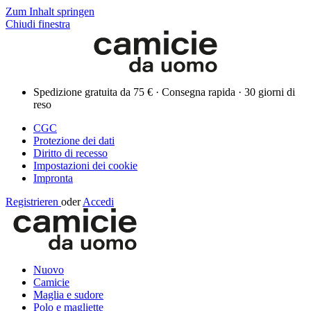
Zum Inhalt springen
Chiudi finestra
Spedizione gratuita da 75 € · Consegna rapida · 30 giorni di
reso
CGC
Protezione dei dati
Diritto di recesso
Impostazioni dei cookie
Impronta
Registrieren
oder
Accedi
Nuovo
Camicie
Maglia e sudore
Polo e magliette