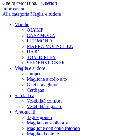
Che tu cerchi una...
Ulteriori
informazioni
Alla categoria Maglia e sudore
Marche
OLYMP
CASAMODA
REDMOND
MAERZ MUENCHEN
HAJO
TOM RIPLEY
SEIDENSTICKER
Maglia e sudore
Jumper
Maglione a collo alto
Gilet e maglioni
Cardigan
Si adatta a
Vestibilità comfort
Vestibilità regolare
Argomenti
Taglie grandi
Maglia con scollo a V
Maglione con collo rotondo
Maglia di cotone