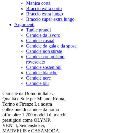
Manica corta
Braccio extra corto
Braccio extra lungo
Braccio super-extra lungo
Argomenti
Taglie grandi
Camicie da lavoro
Camicie casual
Camicie da gala e da sposa
Camicie non stirate
Camicie con polsino
rovesciato
Camicie sostenibili
Camicie bianche
Camicie nere
Camicie blu
Camicie da Uomo in Italia:
Qualità e Stile per Milano, Roma,
Torino e Firenze La nostra
collezione di camicie da uomo
offre oltre 1.200 modelli di marchi
prestigiosi come OLYMP,
VENTI, Seidensticker,
MARVELIS e CASAMODA.