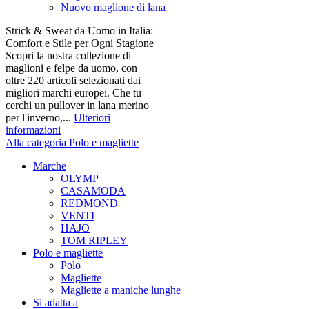
Nuovo maglione di lana
Strick & Sweat da Uomo in Italia:
Comfort e Stile per Ogni Stagione
Scopri la nostra collezione di
maglioni e felpe da uomo, con
oltre 220 articoli selezionati dai
migliori marchi europei. Che tu
cerchi un pullover in lana merino
per l'inverno,...
Ulteriori
informazioni
Alla categoria Polo e magliette
Marche
OLYMP
CASAMODA
REDMOND
VENTI
HAJO
TOM RIPLEY
Polo e magliette
Polo
Magliette
Magliette a maniche lunghe
Si adatta a